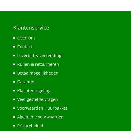
was:
is:
€18,95.
€14,21.
Klantenservice
Over Ons
Contact
Levertijd & verzending
Ruilen & retourneren
Betaalmogelijkheden
Garantie
Klachtenregeling
Veel gestelde vragen
Voorwaarden Huurpakket
Algemene voorwaarden
Privacybeleid