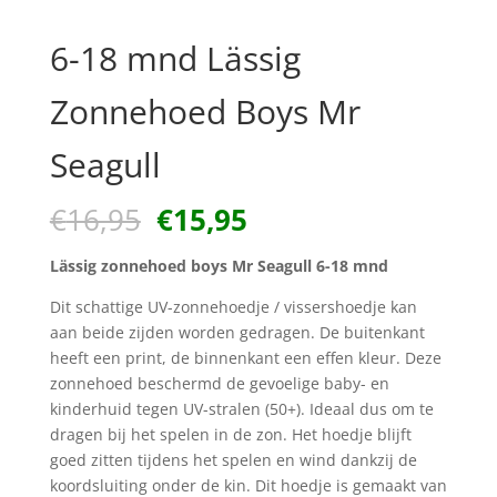
6-18 mnd Lässig
Zonnehoed Boys Mr
Seagull
Oorspronkelijke
Huidige
€
16,95
€
15,95
prijs
prijs
was:
is:
Lässig zonnehoed boys Mr Seagull 6-18 mnd
€16,95.
€15,95.
Dit schattige UV-zonnehoedje / vissershoedje kan
aan beide zijden worden gedragen. De buitenkant
heeft een print, de binnenkant een effen kleur. Deze
zonnehoed beschermd de gevoelige baby- en
kinderhuid tegen UV-stralen (50+). Ideaal dus om te
dragen bij het spelen in de zon. Het hoedje blijft
goed zitten tijdens het spelen en wind dankzij de
koordsluiting onder de kin. Dit hoedje is gemaakt van