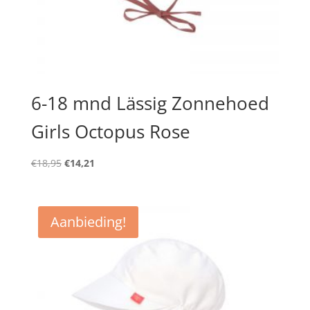
6-18 mnd Lässig Zonnehoed
Girls Octopus Rose
Oorspronkelijke
Huidige
€
18,95
€
14,21
prijs
prijs
was:
is:
€18,95.
€14,21.
Aanbieding!