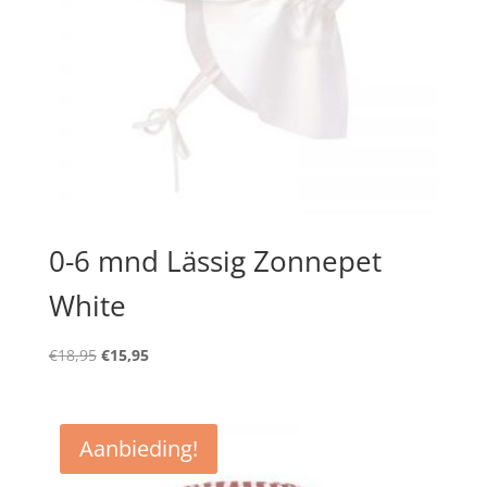
0-6 mnd Lässig Zonnepet
White
Oorspronkelijke
Huidige
€
18,95
€
15,95
prijs
prijs
was:
is:
€18,95.
€15,95.
Aanbieding!