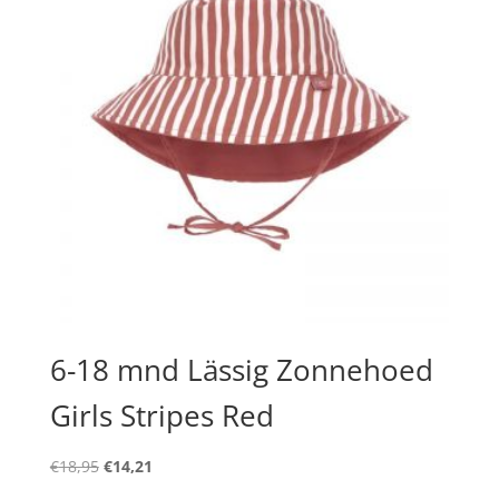
6-18 mnd Lässig Zonnehoed
Girls Stripes Red
Oorspronkelijke
Huidige
€
18,95
€
14,21
prijs
prijs