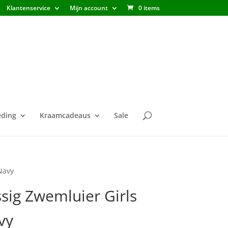
Klantenservice
Mijn account
0 items
ding
Kraamcadeaus
Sale
Navy
sig Zwemluier Girls
vy