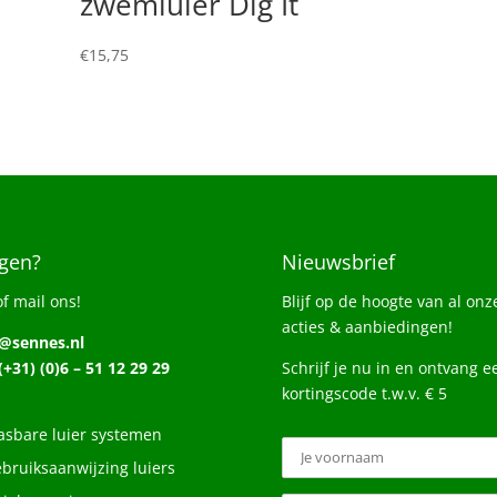
zwemluier Dig It
€
15,75
gen?
Nieuwsbrief
of mail ons!
Blijf op de hoogte van al onz
acties & aanbiedingen!
o@sennes.nl
 (+31) (0)6 – 51 12 29 29
Schrijf je nu in en ontvang e
kortingscode t.w.v. € 5
sbare luier systemen
bruiksaanwijzing luiers