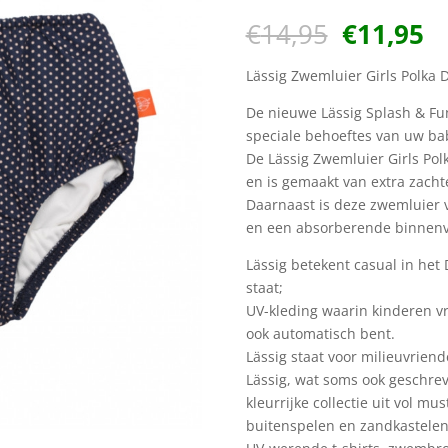
Oorspron
H
€
14,95
€
11,95
prijs
pr
was:
is
Lässig Zwemluier Girls Polka 
€14,95.
€1
De nieuwe Lässig Splash & Fu
speciale behoeftes van uw bab
De Lässig Zwemluier Girls Po
en is gemaakt van extra zachte
Daarnaast is deze zwemluier 
en een absorberende binnenv
Lässig betekent casual in het 
staat;
UV-kleding waarin kinderen vri
ook automatisch bent.
Lässig staat voor milieuvriend
Lässig, wat soms ook geschrev
kleurrijke collectie uit vol m
buitenspelen en zandkastelen