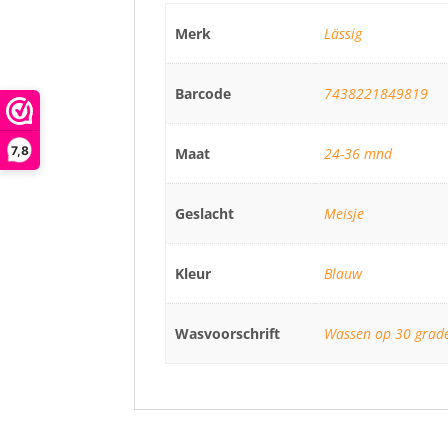
Merk
Lässig
Barcode
7438221849819
7,8
Maat
24-36 mnd
Geslacht
Meisje
Kleur
Blauw
Wasvoorschrift
Wassen op 30 grade