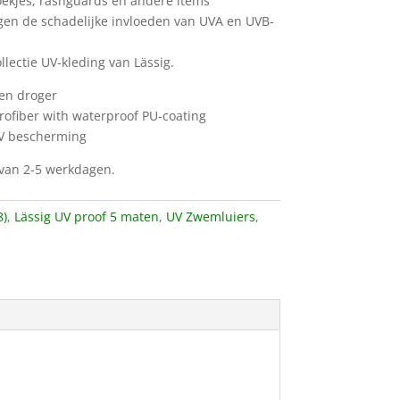
ekjes, rashguards en andere items
en de schadelijke invloeden van UVA en UVB-
ollectie UV-kleding van Lässig.
een droger
rofiber with waterproof PU-coating
V bescherming
d van 2-5 werkdagen.
8)
,
Lässig UV proof 5 maten
,
UV Zwemluiers
,