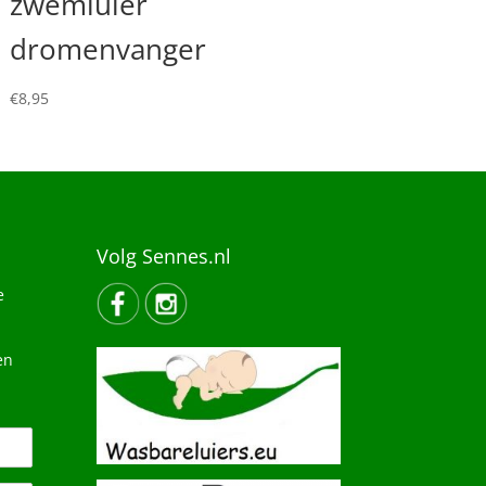
zwemluier
dromenvanger
€
8,95
Volg Sennes.nl
e
en