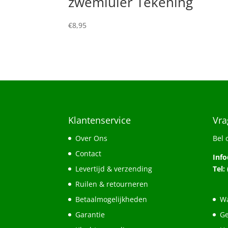
zwemluier Tekening
€
8,95
Klantenservice
Vra
Over Ons
Bel 
Contact
Inf
Levertijd & verzending
Tel:
Ruilen & retourneren
Betaalmogelijkheden
Wa
Garantie
Ge