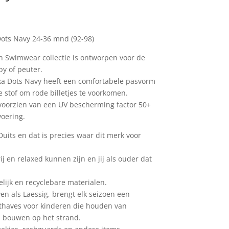
kelijke
uidige
ijs
:
Dots Navy 24-36 mnd (92-98)
1,95.
n Swimwear collectie is ontworpen voor de
y of peuter.
lka Dots Navy heeft een comfortabele pasvorm
 stof om rode billetjes te voorkomen.
voorzien van een UV bescherming factor 50+
oering.
Duits en dat is precies waar dit merk voor
j en relaxed kunnen zijn en jij als ouder dat
elijk en recyclebare materialen.
en als Laessig, brengt elk seizoen een
usthaves voor kinderen die houden van
 bouwen op het strand.