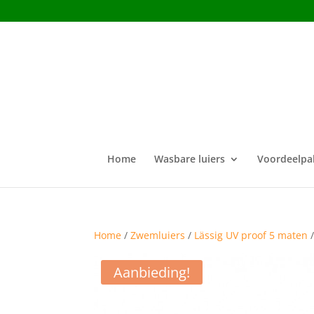
Home
Wasbare luiers
Voordeelpa
Home
/
Zwemluiers
/
Lässig UV proof 5 maten
Aanbieding!