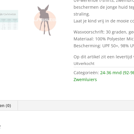
UV-werende t-shirts, zwembro
beschermen de jonge huid teg
straling.
Laat je kind vrij in de mooie c
Wasvoorschrift: 30 graden, g
Materiaal: 100% Polyester Mic
Bescherming: UPF 50+, 98% U
Op dit artikel zit een levertij
Uitverkocht
Categorieën:
24-36 mnd (92-9
Zwemluiers
en (0)
e