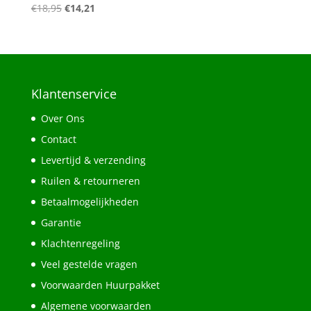
Oorspronkelijke
Huidige
€
18,95
€
14,21
prijs
prijs
was:
is:
€18,95.
€14,21.
Klantenservice
Over Ons
Contact
Levertijd & verzending
Ruilen & retourneren
Betaalmogelijkheden
Garantie
Klachtenregeling
Veel gestelde vragen
Voorwaarden Huurpakket
Algemene voorwaarden