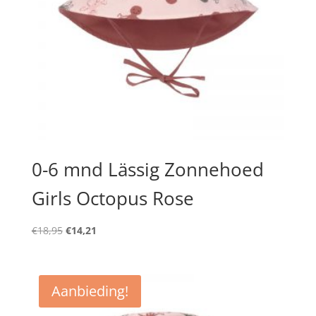
0-6 mnd Lässig Zonnehoed
Girls Octopus Rose
Oorspronkelijke
Huidige
€
18,95
€
14,21
prijs
prijs
was:
is:
€18,95.
€14,21.
Aanbieding!