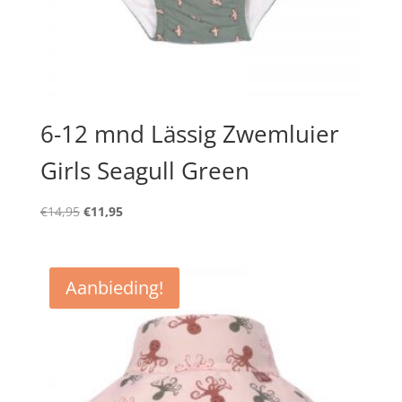
6-12 mnd Lässig Zwemluier
Girls Seagull Green
Oorspronkelijke
Huidige
€
14,95
€
11,95
prijs
prijs
was:
is:
€14,95.
€11,95.
Aanbieding!