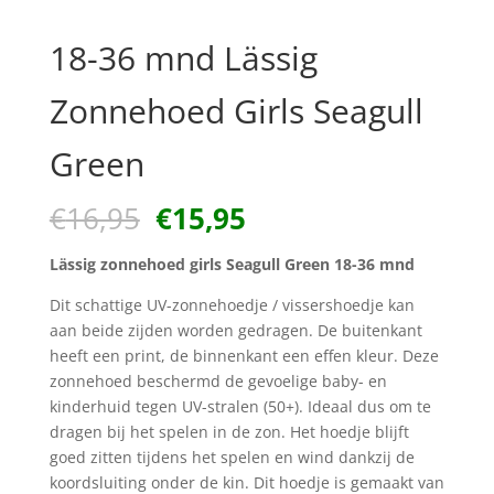
18-36 mnd Lässig
Zonnehoed Girls Seagull
Green
Oorspronkelijke
Huidige
€
16,95
€
15,95
prijs
prijs
was:
is:
Lässig zonnehoed girls Seagull Green 18-36 mnd
€16,95.
€15,95.
Dit schattige UV-zonnehoedje / vissershoedje kan
aan beide zijden worden gedragen. De buitenkant
heeft een print, de binnenkant een effen kleur. Deze
zonnehoed beschermd de gevoelige baby- en
kinderhuid tegen UV-stralen (50+). Ideaal dus om te
dragen bij het spelen in de zon. Het hoedje blijft
goed zitten tijdens het spelen en wind dankzij de
koordsluiting onder de kin. Dit hoedje is gemaakt van