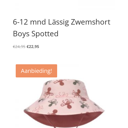
6-12 mnd Lässig Zwemshort
Boys Spotted
Oorspronkelijke
Huidige
€
24,95
€
22,95
prijs
prijs
was:
is:
€24,95.
€22,95.
Aanbieding!