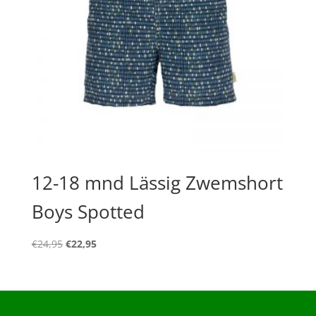
12-18 mnd Lässig Zwemshort
Boys Spotted
Oorspronkelijke
Huidige
€
24,95
€
22,95
prijs
prijs
was:
is:
€24,95.
€22,95.