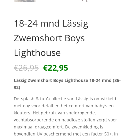
18-24 mnd Lässig
Zwemshort Boys
Lighthouse
Oorspronkelijke
Huidige
€
26,95
€
22,95
prijs
prijs
was:
is:
Lässig Zwemshort Boys Lighthouse 18-24 mnd (86-
€26,95.
€22,95.
92)
De ‘splash & fun’-collectie van Lässig is ontwikkeld
met oog voor detail en het comfort van baby’s en
kleuters. Het gebruik van sneldrogende,
vochtabsorberende en naadloze stoffen zorgt voor
maximaal draagcomfort. De zwemkleding is
bovendien UV beschermend met een factor 50+. In