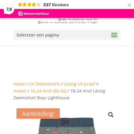
×
337
Reviews
7,8
Selecteer een pagina
Home
/
UV Zwemshorts
/
Lässig UV proof 4
maten
/
18-24 mnd (86-92)
/ 18-24 mnd Lässig
Zwemshort Boys Lighthouse
Aanbieding!