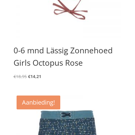
0-6 mnd Lässig Zonnehoed
Girls Octopus Rose
Oorspronkelijke
Huidige
€
18,95
€
14,21
prijs
prijs
was:
is:
€18,95.
€14,21.
Aanbieding!