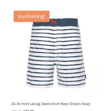
prijs
prijs
was:
is:
€26,95.
€22,95.
Aanbieding!
24-36 mnd Lässig Zwemshort Boys Stripes Navy
Oorspronkelijke
Huidige