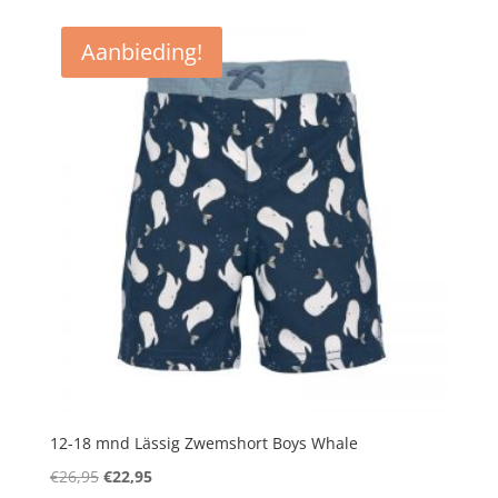
was:
is:
€26,95.
€22,95.
Aanbieding!
12-18 mnd Lässig Zwemshort Boys Whale
Oorspronkelijke
Huidige
€
26,95
€
22,95