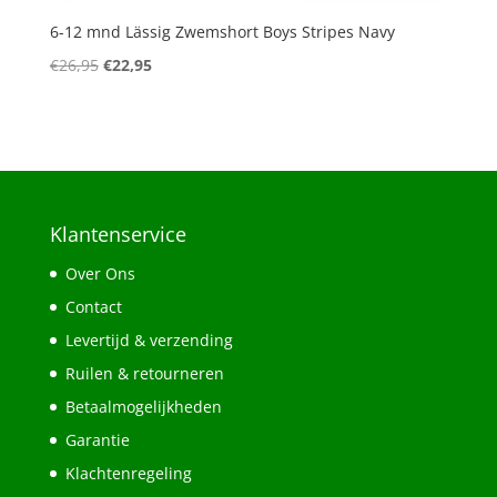
6-12 mnd Lässig Zwemshort Boys Stripes Navy
Oorspronkelijke
Huidige
€
26,95
€
22,95
prijs
prijs
was:
is:
€26,95.
€22,95.
Klantenservice
Over Ons
Contact
Levertijd & verzending
Ruilen & retourneren
Betaalmogelijkheden
Garantie
Klachtenregeling