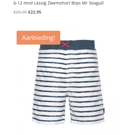
6-12 mnd Lässig Zwemshort Boys Mr Seagull
Oorspronkelijke
Huidige
€
26,95
€
22,95
prijs
prijs
was:
is:
€26,95.
€22,95.
Aanbieding!