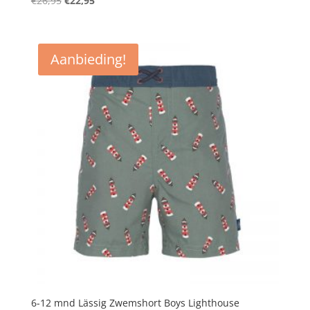
€
26,95
€
22,95
prijs
prijs
was:
is:
€26,95.
€22,95.
Aanbieding!
6-12 mnd Lässig Zwemshort Boys Lighthouse