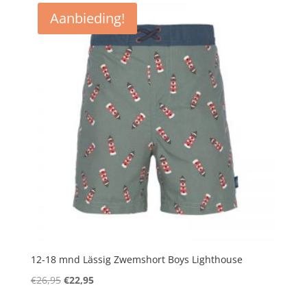
Aanbieding!
12-18 mnd Lässig Zwemshort Boys Lighthouse
Oorspronkelijke
Huidige
€
26,95
€
22,95
prijs
prijs