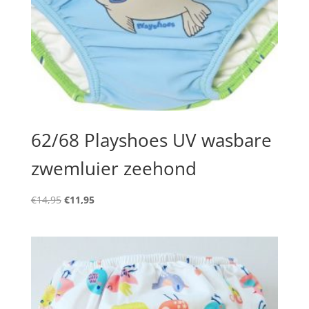
62/68 Playshoes UV wasbare
zwemluier zeehond
Oorspronkelijke
Huidige
€
14,95
€
11,95
prijs
prijs
was:
is:
€14,95.
€11,95.