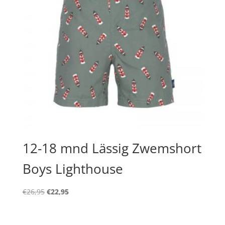
12-18 mnd Lässig Zwemshort
Boys Lighthouse
Oorspronkelijke
Huidige
€
26,95
€
22,95
prijs
prijs
was:
is: