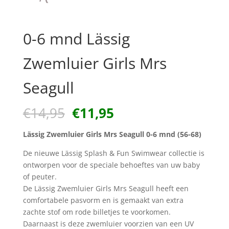
0-6 mnd Lässig
Zwemluier Girls Mrs
Seagull
Oorspronkelijke
Huidige
€
14,95
€
11,95
prijs
prijs
was:
is:
Lässig Zwemluier Girls Mrs Seagull 0-6 mnd (56-68)
€14,95.
€11,95.
De nieuwe Lässig Splash & Fun Swimwear collectie is
ontworpen voor de speciale behoeftes van uw baby
of peuter.
De Lässig Zwemluier Girls Mrs Seagull heeft een
comfortabele pasvorm en is gemaakt van extra
zachte stof om rode billetjes te voorkomen.
Daarnaast is deze zwemluier voorzien van een UV