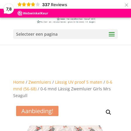
×
337
Reviews
7,8
Selecteer een pagina
Home
/
Zwemluiers
/
Lässig UV proof 5 maten
/
0-6
mnd (56-68)
/ 0-6 mnd Lässig Zwemluier Girls Mrs
Seagull
Aanbieding!