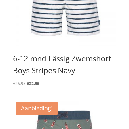
6-12 mnd Lässig Zwemshort
Boys Stripes Navy
Oorspronkelijke
Huidige
€
26,95
€
22,95
prijs
prijs
was:
is:
€26,95.
€22,95.
Aanbieding!