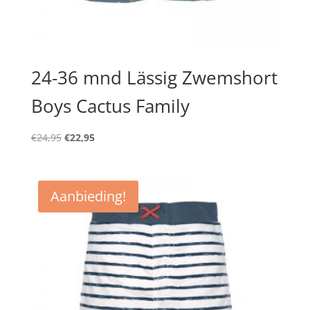
24-36 mnd Lässig Zwemshort
Boys Cactus Family
Oorspronkelijke
Huidige
€
24,95
€
22,95
prijs
prijs
was:
is:
€24,95.
€22,95.
Aanbieding!