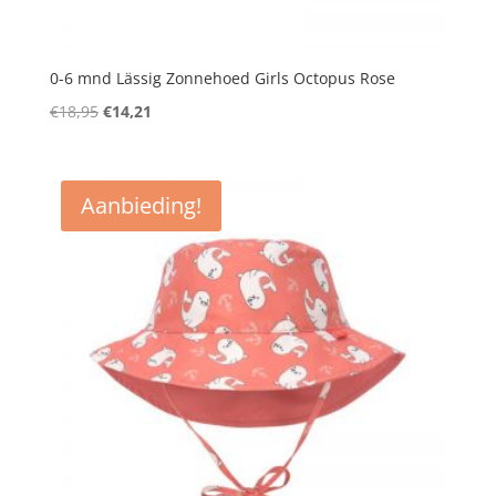
0-6 mnd Lässig Zonnehoed Girls Octopus Rose
Oorspronkelijke
Huidige
€
18,95
€
14,21
prijs
prijs
was:
is:
€18,95.
€14,21.
Aanbieding!