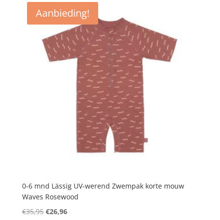
Aanbieding!
0-6 mnd Lässig UV-werend Zwempak korte mouw
Waves Rosewood
Oorspronkelijke
Huidige
€
35,95
€
26,96