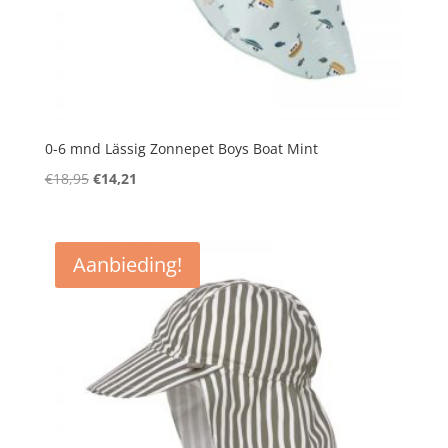
0-6 mnd Lässig Zonnepet Boys Boat Mint
Oorspronkelijke
Huidige
€
18,95
€
14,21
prijs
prijs
was:
is:
€18,95.
€14,21.
Aanbieding!