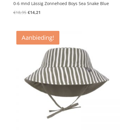
0-6 mnd Lässig Zonnehoed Boys Sea Snake Blue
Oorspronkelijke
Huidige
€
18,95
€
14,21
prijs
prijs
was:
is:
€18,95.
€14,21.
Aanbieding!