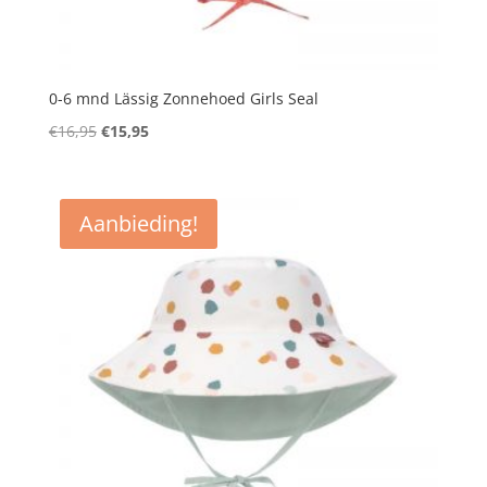
0-6 mnd Lässig Zonnehoed Girls Seal
Oorspronkelijke
Huidige
€
16,95
€
15,95
prijs
prijs
was:
is:
€16,95.
€15,95.
Aanbieding!