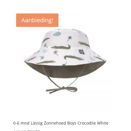
prijs
prijs
was:
is:
€35,95.
€26,96.
Aanbieding!
0-6 mnd Lässig Zonnehoed Boys Crocodile White