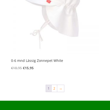
0-6 mnd Lässig Zonnepet White
Oorspronkelijke
Huidige
€
18,95
€
15,95
prijs
prijs
was:
is:
€18,95.
€15,95.
1
2
→