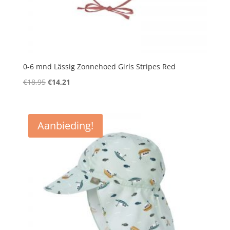
0-6 mnd Lässig Zonnehoed Girls Stripes Red
Oorspronkelijke
Huidige
€
18,95
€
14,21
prijs
prijs
was:
is:
€18,95.
€14,21.
Aanbieding!