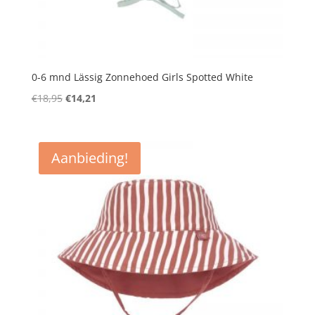
0-6 mnd Lässig Zonnehoed Girls Spotted White
Oorspronkelijke
Huidige
€
18,95
€
14,21
prijs
prijs
was:
is:
€18,95.
€14,21.
Aanbieding!