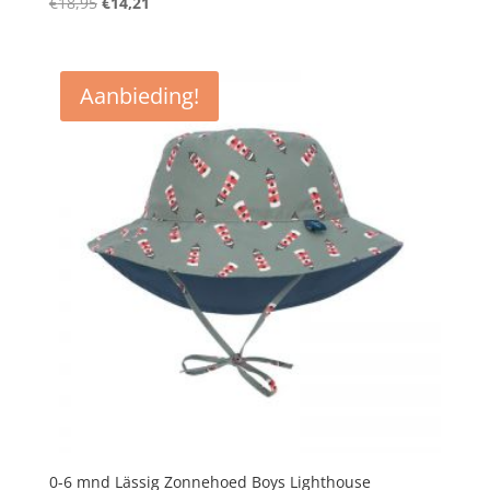
Oorspronkelijke
Huidige
€
18,95
€
14,21
prijs
prijs
was:
is:
€18,95.
€14,21.
Aanbieding!
0-6 mnd Lässig Zonnehoed Boys Lighthouse