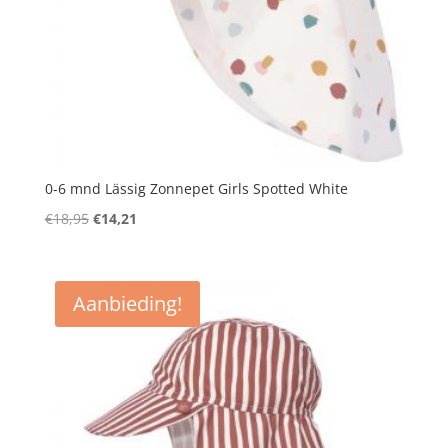
0-6 mnd Lässig Zonnepet Girls Spotted White
Oorspronkelijke
Huidige
€
18,95
€
14,21
prijs
prijs
was:
is:
€18,95.
€14,21.
Aanbieding!