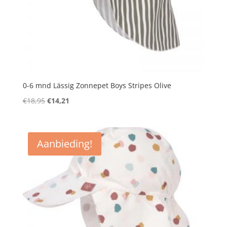
0-6 mnd Lässig Zonnepet Boys Stripes Olive
Oorspronkelijke
Huidige
€
18,95
€
14,21
prijs
prijs
was:
is:
€18,95.
€14,21.
Aanbieding!