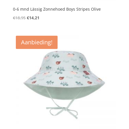
0-6 mnd Lässig Zonnehoed Boys Stripes Olive
Oorspronkelijke
Huidige
€
18,95
€
14,21
prijs
prijs
was:
is:
€18,95.
€14,21.
Aanbieding!