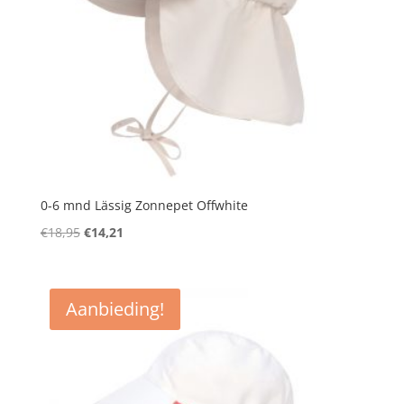
0-6 mnd Lässig Zonnepet Offwhite
Oorspronkelijke
Huidige
€
18,95
€
14,21
prijs
prijs
was:
is:
€18,95.
€14,21.
Aanbieding!