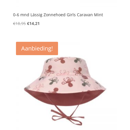
0-6 mnd Lässig Zonnehoed Girls Caravan Mint
Oorspronkelijke
Huidige
€
18,95
€
14,21
prijs
prijs
was:
is:
€18,95.
€14,21.
Aanbieding!