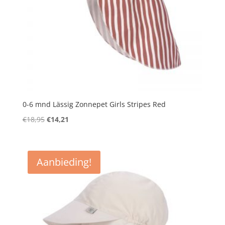
0-6 mnd Lässig Zonnepet Girls Stripes Red
Oorspronkelijke
Huidige
€
18,95
€
14,21
prijs
prijs
was:
is:
€18,95.
€14,21.
Aanbieding!