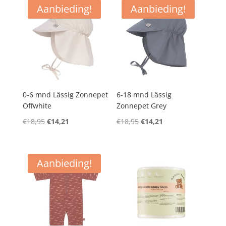
Aanbieding!
Aanbieding!
0-6 mnd Lässig Zonnepet
6-18 mnd Lässig
Offwhite
Zonnepet Grey
Oorspronkelijke
Huidige
Oorspronkelijke
Huidige
€
18,95
€
14,21
€
18,95
€
14,21
prijs
prijs
prijs
prijs
was:
is:
was:
is:
€18,95.
€14,21.
€18,95.
€14,21.
Aanbieding!