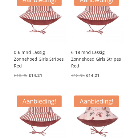
0-6 mnd Lässig
6-18 mnd Lässig
Zonnehoed Girls Stripes
Zonnehoed Girls Stripes
Red
Red
Oorspronkelijke
Huidige
Oorspronkelijke
Huidige
€
18,95
€
14,21
€
18,95
€
14,21
prijs
prijs
prijs
prijs
was:
is:
was:
is:
€18,95.
€14,21.
€18,95.
€14,21.
Aanbieding!
Aanbieding!