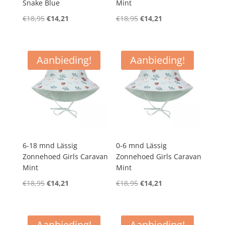
Snake Blue
Mint
Oorspronkelijke
Huidige
Oorspronkelijke
Huidige
€
18,95
€
14,21
€
18,95
€
14,21
prijs
prijs
prijs
prijs
was:
is:
was:
is:
€18,95.
€14,21.
€18,95.
€14,21.
Aanbieding!
Aanbieding!
6-18 mnd Lässig
0-6 mnd Lässig
Zonnehoed Girls Caravan
Zonnehoed Girls Caravan
Mint
Mint
Oorspronkelijke
Huidige
Oorspronkelijke
Huidige
€
18,95
€
14,21
€
18,95
€
14,21
prijs
prijs
prijs
prijs
was:
is:
was:
is:
€18,95.
€14,21.
€18,95.
€14,21.
Aanbieding!
Aanbieding!