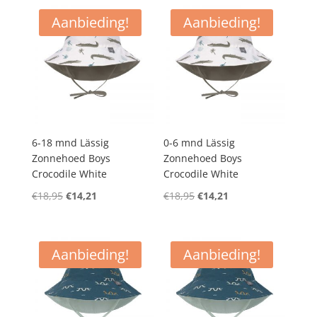
€18,95.
€14,21.
€18,95.
€14,21.
Aanbieding!
Aanbieding!
6-18 mnd Lässig
0-6 mnd Lässig
Zonnehoed Boys
Zonnehoed Boys
Crocodile White
Crocodile White
Oorspronkelijke
Huidige
Oorspronkelijke
Huidige
€
18,95
€
14,21
€
18,95
€
14,21
prijs
prijs
prijs
prijs
was:
is:
was:
is:
€18,95.
€14,21.
€18,95.
€14,21.
Aanbieding!
Aanbieding!