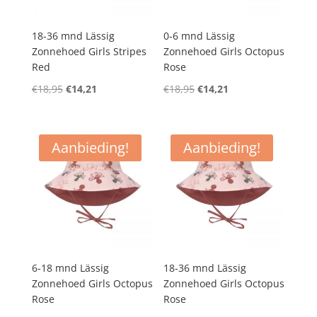
18-36 mnd Lässig
0-6 mnd Lässig
Zonnehoed Girls Stripes
Zonnehoed Girls Octopus
Red
Rose
Oorspronkelijke
Huidige
Oorspronkelijke
Huidige
€
18,95
€
14,21
€
18,95
€
14,21
prijs
prijs
prijs
prijs
was:
is:
was:
is:
€18,95.
€14,21.
€18,95.
€14,21.
Aanbieding!
Aanbieding!
6-18 mnd Lässig
18-36 mnd Lässig
Zonnehoed Girls Octopus
Zonnehoed Girls Octopus
Rose
Rose