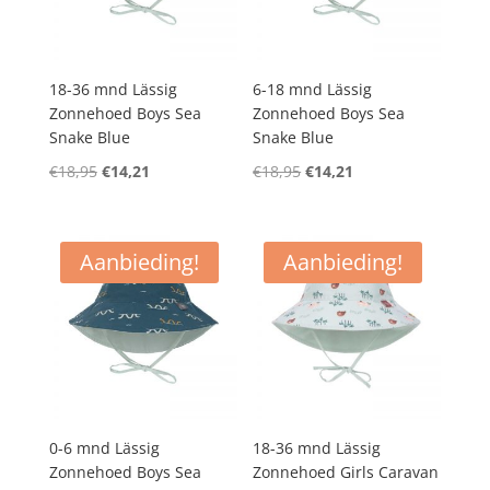
18-36 mnd Lässig
6-18 mnd Lässig
Zonnehoed Boys Sea
Zonnehoed Boys Sea
Snake Blue
Snake Blue
Oorspronkelijke
Huidige
Oorspronkelijke
Huidige
€
18,95
€
14,21
€
18,95
€
14,21
prijs
prijs
prijs
prijs
was:
is:
was:
is:
€18,95.
€14,21.
€18,95.
€14,21.
Aanbieding!
Aanbieding!
0-6 mnd Lässig
18-36 mnd Lässig
Zonnehoed Boys Sea
Zonnehoed Girls Caravan