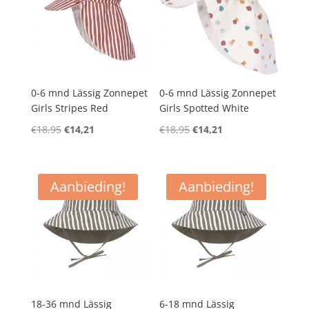
0-6 mnd Lässig Zonnepet
0-6 mnd Lässig Zonnepet
Girls Stripes Red
Girls Spotted White
Oorspronkelijke
Huidige
Oorspronkelijke
Huidige
€
18,95
€
14,21
€
18,95
€
14,21
prijs
prijs
prijs
prijs
was:
is:
was:
is:
€18,95.
€14,21.
€18,95.
€14,21.
Aanbieding!
Aanbieding!
18-36 mnd Lässig
6-18 mnd Lässig