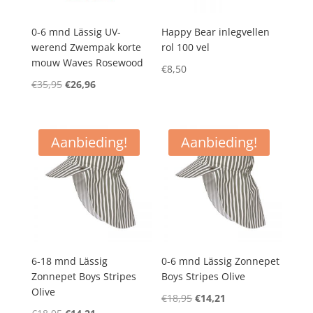
0-6 mnd Lässig UV-
Happy Bear inlegvellen
werend Zwempak korte
rol 100 vel
mouw Waves Rosewood
€
8,50
Oorspronkelijke
Huidige
€
35,95
€
26,96
prijs
prijs
was:
is:
€35,95.
€26,96.
Aanbieding!
Aanbieding!
6-18 mnd Lässig
0-6 mnd Lässig Zonnepet
Zonnepet Boys Stripes
Boys Stripes Olive
Olive
Oorspronkelijke
Huidige
€
18,95
€
14,21
Oorspronkelijke
Huidige