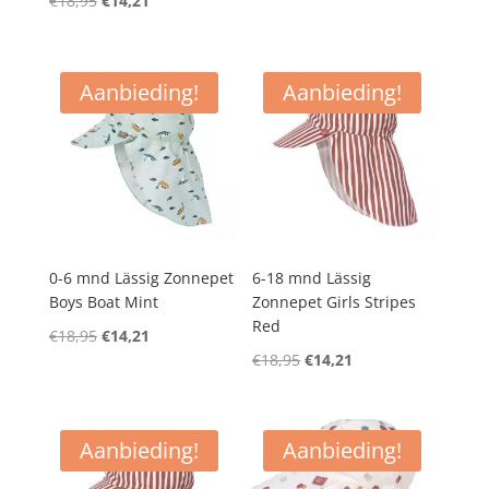
€
18,95
€
14,21
prijs
prijs
prijs
prijs
was:
is:
was:
is:
€18,95.
€14,21.
€18,95.
€14,21.
Aanbieding!
Aanbieding!
0-6 mnd Lässig Zonnepet
6-18 mnd Lässig
Boys Boat Mint
Zonnepet Girls Stripes
Red
Oorspronkelijke
Huidige
€
18,95
€
14,21
Oorspronkelijke
Huidige
€
18,95
€
14,21
prijs
prijs
prijs
prijs
was:
is:
was:
is:
€18,95.
€14,21.
€18,95.
€14,21.
Aanbieding!
Aanbieding!