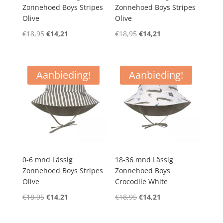
Zonnehoed Boys Stripes
Zonnehoed Boys Stripes
Olive
Olive
Oorspronkelijke
Huidige
Oorspronkelijke
Huidige
€
18,95
€
14,21
€
18,95
€
14,21
prijs
prijs
prijs
prijs
was:
is:
was:
is:
€18,95.
€14,21.
€18,95.
€14,21.
Aanbieding!
Aanbieding!
0-6 mnd Lässig
18-36 mnd Lässig
Zonnehoed Boys Stripes
Zonnehoed Boys
Olive
Crocodile White
Oorspronkelijke
Huidige
Oorspronkelijke
Huidige
€
18,95
€
14,21
€
18,95
€
14,21
prijs
prijs
prijs
prijs
was:
is:
was:
is: