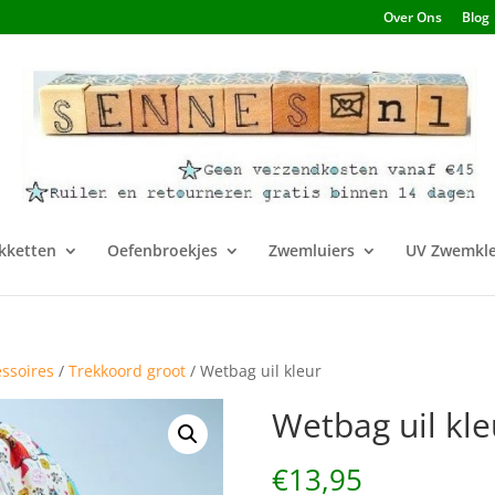
Over Ons
Blog
kketten
Oefenbroekjes
Zwemluiers
UV Zwemkle
essoires
/
Trekkoord groot
/ Wetbag uil kleur
Wetbag uil kle
€
13,95