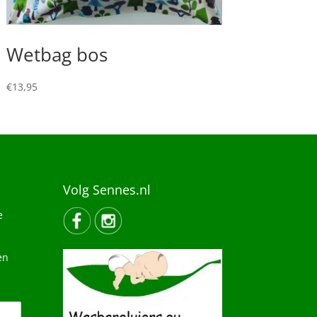
Wetbag bos
€
13,95
Volg Sennes.nl
e
en