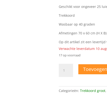
Geschikt voor ongeveer 25 lui
Trekkoord
Wasbaar op 40 graden
Afmetingen 70 x 60 cm (H X B)
Op dit artikel zit een levertij
Verwachte leverdatum 10 aug
17 op voorraad
Wetbag
Toevoegen
uil
kleur
aantal
Categorieën:
Trekkoord groot