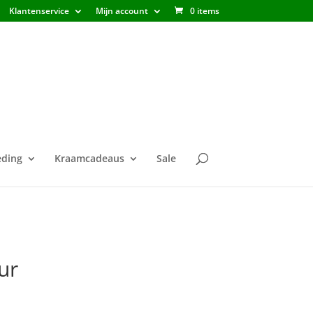
Klantenservice
Mijn account
0 items
ding
Kraamcadeaus
Sale
ur