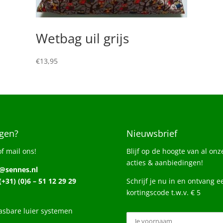
Wetbag uil grijs
€
13,95
gen?
Nieuwsbrief
of mail ons!
Blijf op de hoogte van al onz
acties & aanbiedingen!
o@sennes.nl
 (+31) (0)6 – 51 12 29 29
Schrijf je nu in en ontvang e
kortingscode t.w.v. € 5
sbare luier systemen