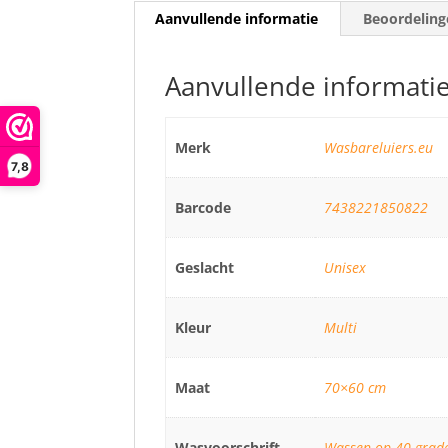
Aanvullende informatie
Beoordeling
Aanvullende informati
Merk
Wasbareluiers.eu
7,8
Barcode
7438221850822
Geslacht
Unisex
Kleur
Multi
Maat
70×60 cm
Wasvoorschrift
Wassen op 40 graden