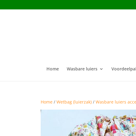
Home
Wasbare luiers
Voordeelpa
Home
/
Wetbag (luierzak)
/
Wasbare luiers acc