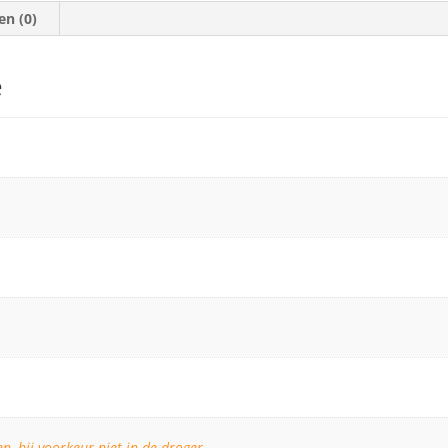
en (0)
e
, bij voorkeur niet in de droger