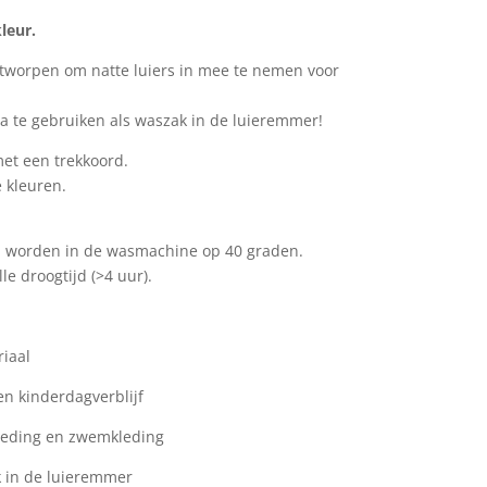
leur.
ntworpen om natte luiers in mee te nemen voor
a te gebruiken als waszak in de luieremmer!
met een trekkoord.
e kleuren.
 worden in de wasmachine op 40 graden.
e droogtijd (>4 uur).
iaal
n kinderdagverblijf
kleding en zwemkleding
k in de luieremmer