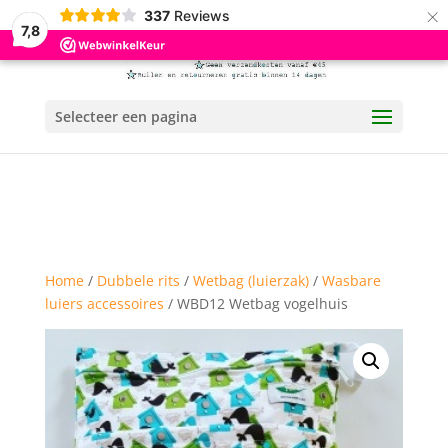
×
337
Reviews
7,8
Selecteer een pagina
Home
/
Dubbele rits
/
Wetbag (luierzak)
/
Wasbare
luiers accessoires
/ WBD12 Wetbag vogelhuis