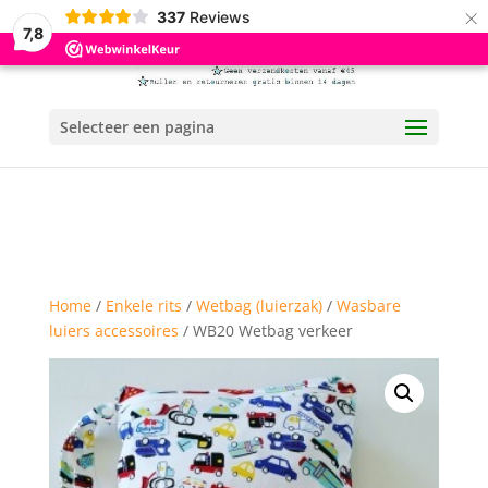
×
337
Reviews
7,8
Selecteer een pagina
Home
/
Enkele rits
/
Wetbag (luierzak)
/
Wasbare
luiers accessoires
/ WB20 Wetbag verkeer