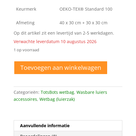
Keurmerk
OEKO-TEX® Standard 100
Afmeting
40 x 30 cm + 30 x 30 cm
Op dit artikel zit een levertijd van 2-5 werkdagen.
Verwachte leverdatum 10 augustus 2026
1 op voorraad
Totsbots
Toevoegen aan winkelwagen
Wet
and
Dry
Bag
Categorieën:
TotsBots wetbag
,
Wasbare luiers
Dandy
accessoires
,
Wetbag (luierzak)
aantal
Aanvullende informatie