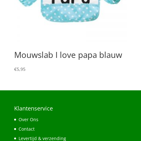
Mouwslab I love papa blauw
€
5,95
Klantenservice
Over Ons
Contact
Levertijd & verzending