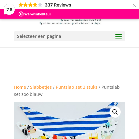
×
337
Reviews
7,8
Selecteer een pagina
Home
/
Slabbetjes
/
Puntslab set 3 stuks
/ Puntslab
set zoo blauw