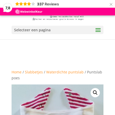
×
337
Reviews
7,8
Selecteer een pagina
Home
/
Slabbetjes
/
Waterdichte puntslab
/ Puntslab
poes