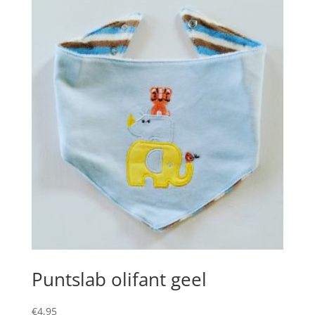
Puntslab olifant geel
€
4,95