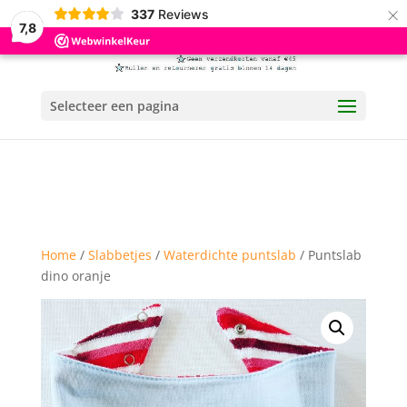
×
337
Reviews
7,8
Selecteer een pagina
Home
/
Slabbetjes
/
Waterdichte puntslab
/ Puntslab
dino oranje