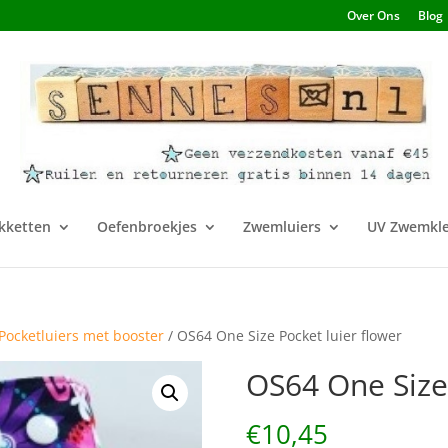
Over Ons
Blog
kketten
Oefenbroekjes
Zwemluiers
UV Zwemkle
Pocketluiers met booster
/ OS64 One Size Pocket luier flower
OS64 One Size 
€
10,45