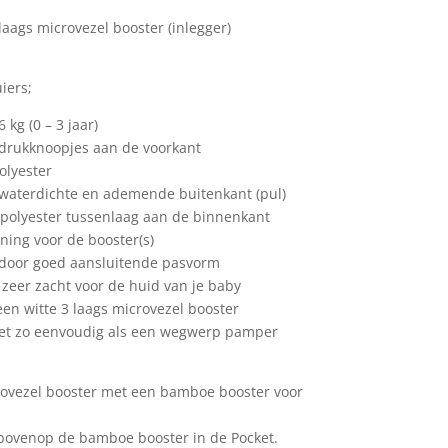
 laags microvezel booster (inlegger)
iers;
 kg (0 – 3 jaar)
 drukknoopjes aan de voorkant
olyester
 waterdichte en ademende buitenkant (pul)
 polyester tussenlaag aan de binnenkant
ening voor de booster(s)
l door goed aansluitende pasvorm
s zeer zacht voor de huid van je baby
 een witte 3 laags microvezel booster
 net zo eenvoudig als een wegwerp pamper
ovezel booster met een bamboe booster voor
 bovenop de bamboe booster in de Pocket.