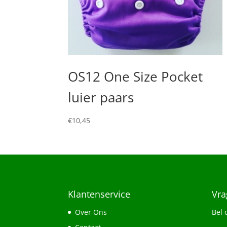
OS12 One Size Pocket
luier paars
€
10,45
Klantenservice
Vra
Over Ons
Bel 