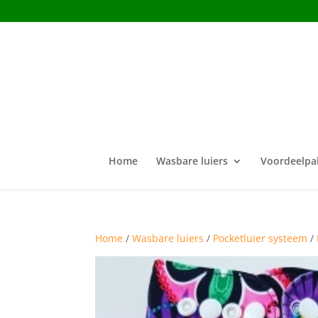
Home
Wasbare luiers
Voordeelpa
Home
/
Wasbare luiers
/
Pocketluier systeem
/