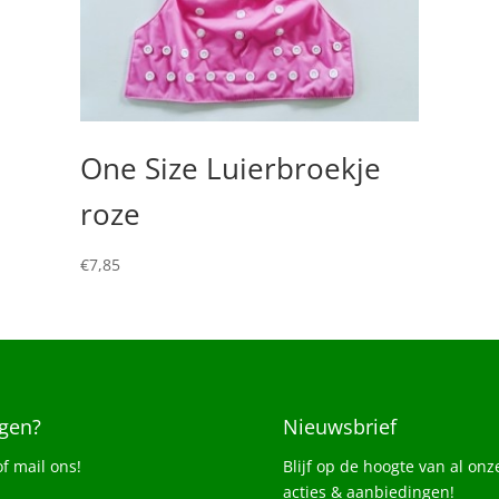
One Size Luierbroekje
roze
€
7,85
gen?
Nieuwsbrief
of mail ons!
Blijf op de hoogte van al onz
acties & aanbiedingen!