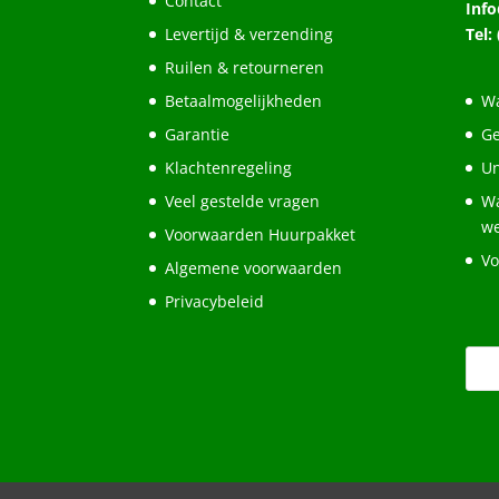
Contact
Inf
Levertijd & verzending
Tel:
Ruilen & retourneren
Betaalmogelijkheden
Wa
Garantie
Ge
Klachtenregeling
Un
Veel gestelde vragen
Wa
w
Voorwaarden Huurpakket
Vo
Algemene voorwaarden
Privacybeleid