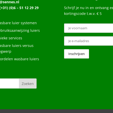
o@sennes.nl
 (+31) (0)6 – 51 12 29 29
Schrijf je nu in en ontvang e
kortingscode t.w.v. € 5
sbare luier systemen
bruiksaanwijzing luiers
ieke services
sbare luiers versus
egwerp
ordelen wasbare luiers