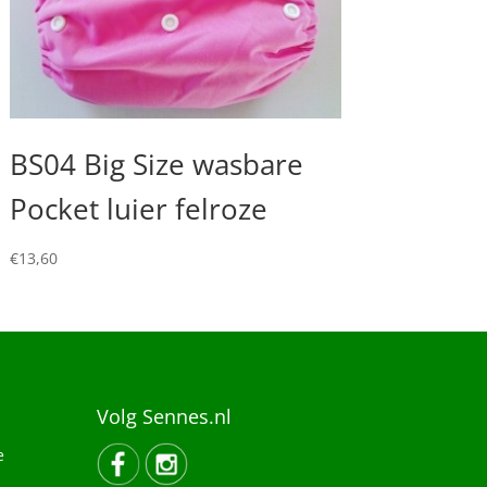
BS04 Big Size wasbare
Pocket luier felroze
€
13,60
Volg Sennes.nl
e