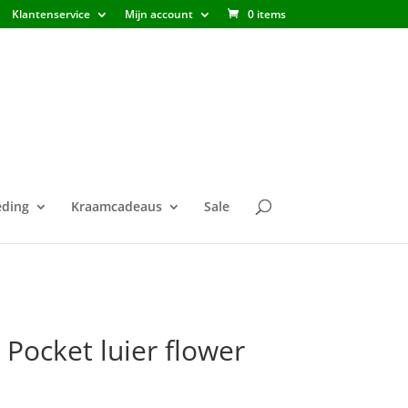
Klantenservice
Mijn account
0 items
ding
Kraamcadeaus
Sale
Pocket luier flower