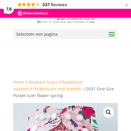
×
337
Reviews
7,8
Selecteer een pagina
Home
/
Wasbare luiers
/
Pocketluier
systeem
/
Pocketluiers met booster
/ OS51 One Size
Pocket luier flower spring