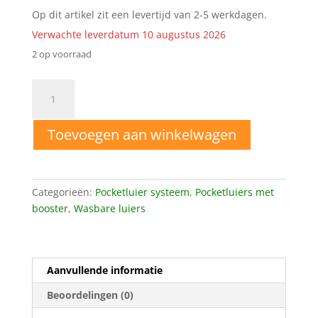
Op dit artikel zit een levertijd van 2-5 werkdagen.
Verwachte leverdatum 10 augustus 2026
2 op voorraad
OS51
One
Size
Toevoegen aan winkelwagen
Pocket
luier
flower
spring
Categorieën:
Pocketluier systeem
,
Pocketluiers met
aantal
booster
,
Wasbare luiers
Aanvullende informatie
Beoordelingen (0)