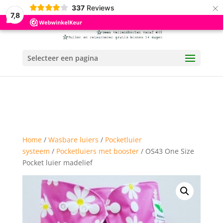
×
337
Reviews
7,8
Selecteer een pagina
Home
/
Wasbare luiers
/
Pocketluier
systeem
/
Pocketluiers met booster
/ OS43 One Size
Pocket luier madelief