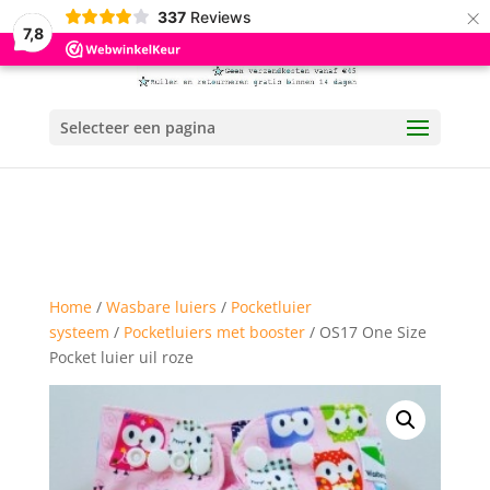
×
337
Reviews
7,8
Selecteer een pagina
Home
/
Wasbare luiers
/
Pocketluier
systeem
/
Pocketluiers met booster
/ OS17 One Size
Pocket luier uil roze