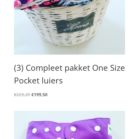
(3) Compleet pakket One Size
Pocket luiers
Oorspronkelijke
Huidige
€
223,20
€
199,50
prijs
prijs
was:
is:
€223,20.
€199,50.