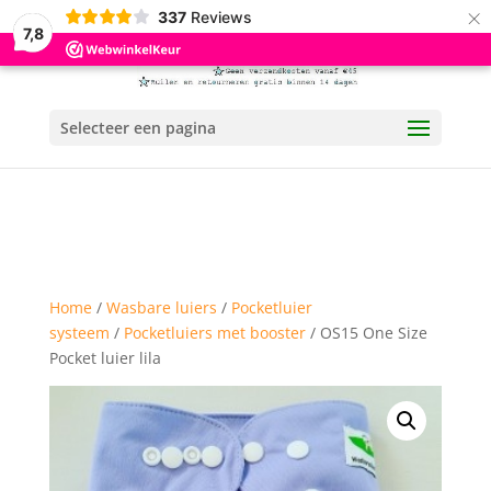
×
337
Reviews
7,8
Selecteer een pagina
Home
/
Wasbare luiers
/
Pocketluier
systeem
/
Pocketluiers met booster
/ OS15 One Size
Pocket luier lila