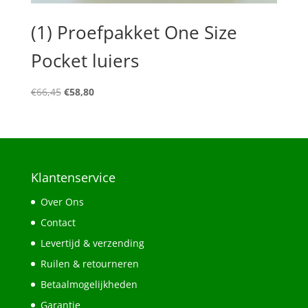
(1) Proefpakket One Size
Pocket luiers
Oorspronkelijke
Huidige
€
66,45
€
58,80
prijs
prijs
was:
is:
€66,45.
€58,80.
Klantenservice
Over Ons
Contact
Levertijd & verzending
Ruilen & retourneren
Betaalmogelijkheden
Garantie