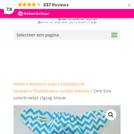
×
337
Reviews
7,8
Selecteer een pagina
Home
/
Wasbare luiers
/
Pocketluier
systeem
/
Pocketluiers zonder booster
/ One Size
Luierbroekje zigzag blauw