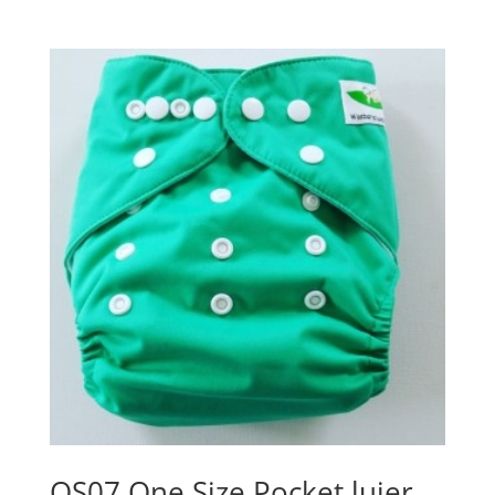
OS07 One Size Pocket luier