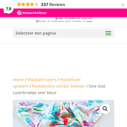
×
337
Reviews
7,8
Selecteer een pagina
Home
/
Wasbare luiers
/
Pocketluier
systeem
/
Pocketluiers zonder booster
/ One Size
Luierbroekje veer kleur