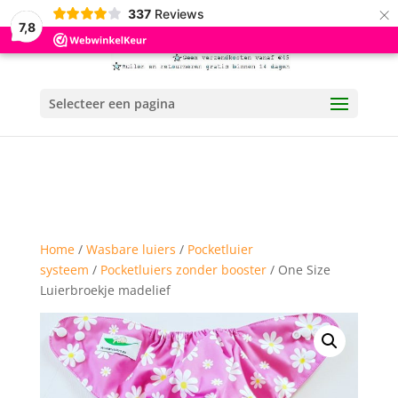
×
337
Reviews
7,8
Selecteer een pagina
Home
/
Wasbare luiers
/
Pocketluier
systeem
/
Pocketluiers zonder booster
/ One Size
Luierbroekje madelief