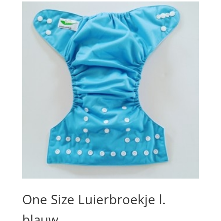
One Size Luierbroekje l.
blauw