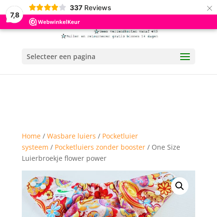
×
337
Reviews
7,8
Selecteer een pagina
Home
/
Wasbare luiers
/
Pocketluier
systeem
/
Pocketluiers zonder booster
/ One Size
Luierbroekje flower power