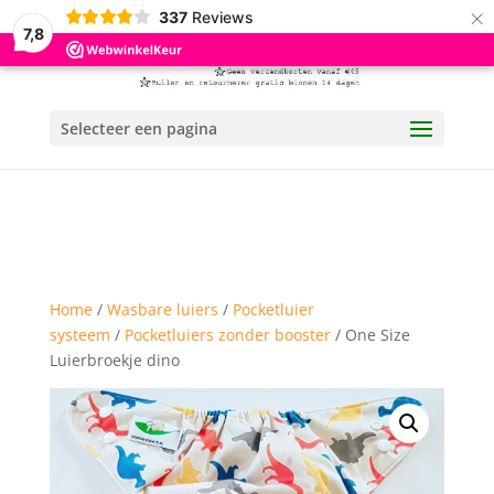
×
337
Reviews
7,8
Selecteer een pagina
Home
/
Wasbare luiers
/
Pocketluier
systeem
/
Pocketluiers zonder booster
/ One Size
Luierbroekje dino