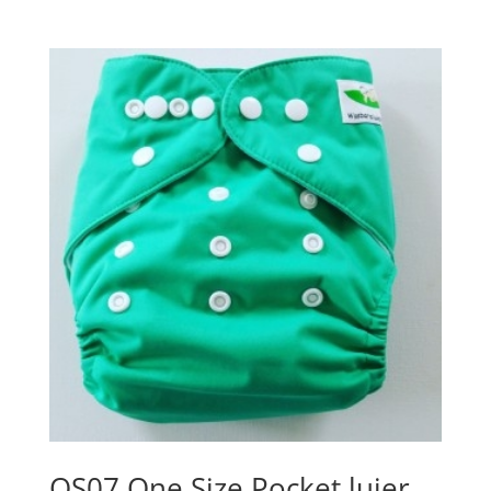
OS07 One Size Pocket luier