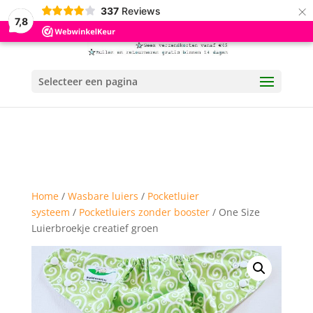
×
337
Reviews
7,8
Selecteer een pagina
Home
/
Wasbare luiers
/
Pocketluier
systeem
/
Pocketluiers zonder booster
/ One Size
Luierbroekje creatief groen