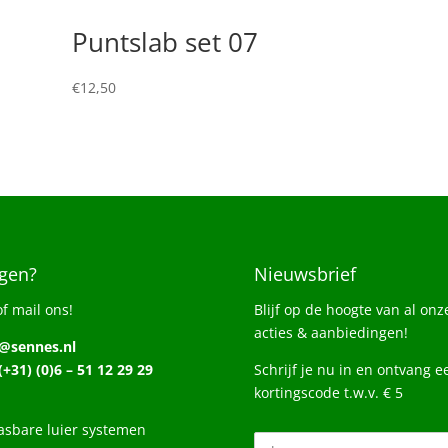
Puntslab set 07
€
12,50
gen?
Nieuwsbrief
of mail ons!
Blijf op de hoogte van al onz
acties & aanbiedingen!
o@sennes.nl
 (+31) (0)6 – 51 12 29 29
Schrijf je nu in en ontvang e
kortingscode t.w.v. € 5
sbare luier systemen