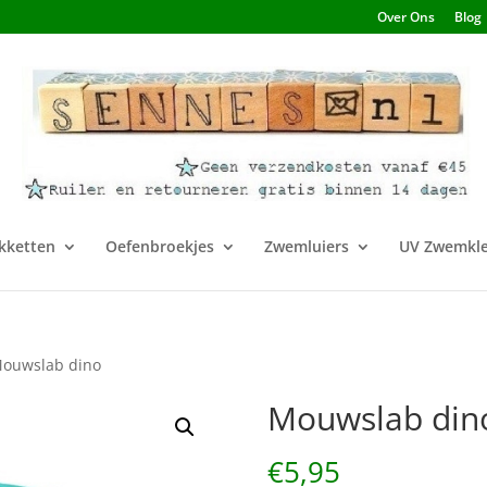
Over Ons
Blog
kketten
Oefenbroekjes
Zwemluiers
UV Zwemkle
Mouwslab dino
Mouwslab din
€
5,95