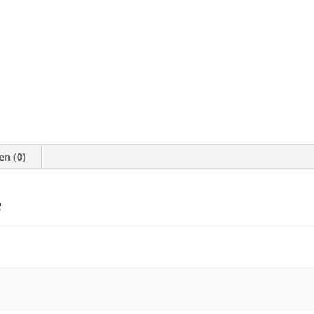
en (0)
e