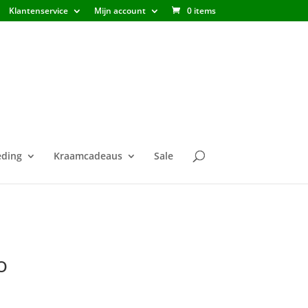
Klantenservice
Mijn account
0 items
ding
Kraamcadeaus
Sale
o