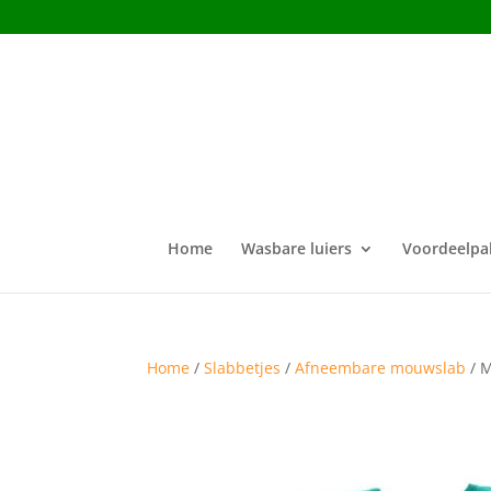
Home
Wasbare luiers
Voordeelpa
Home
/
Slabbetjes
/
Afneembare mouwslab
/ 