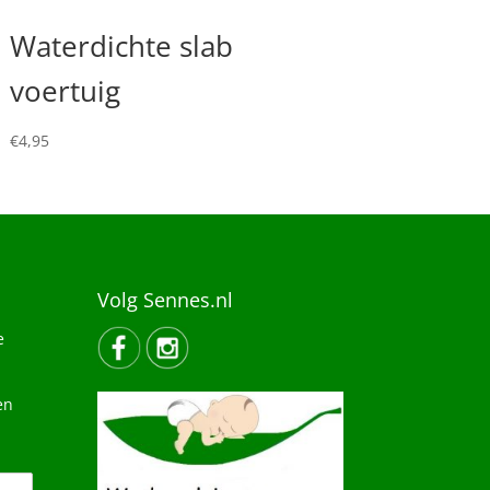
Waterdichte slab
voertuig
€
4,95
Volg Sennes.nl
e
en