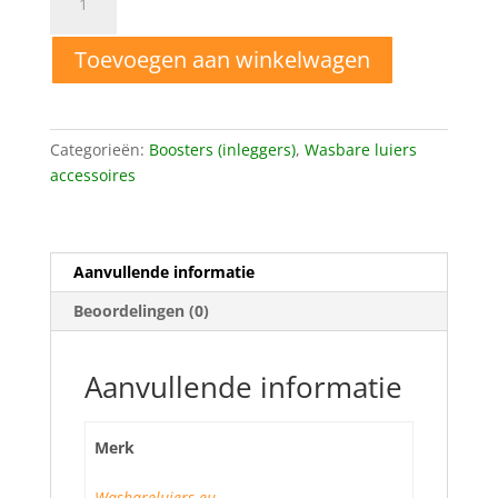
Combi
pakket
Toevoegen aan winkelwagen
boosters
aantal
Categorieën:
Boosters (inleggers)
,
Wasbare luiers
accessoires
Aanvullende informatie
Beoordelingen (0)
Aanvullende informatie
Merk
Wasbareluiers.eu