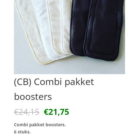
(CB) Combi pakket
boosters
Oorspronkelijke
Huidige
€
24,15
€
21,75
prijs
prijs
was:
is:
Combi pakket boosters.
€24,15.
€21,75.
6 stuks.