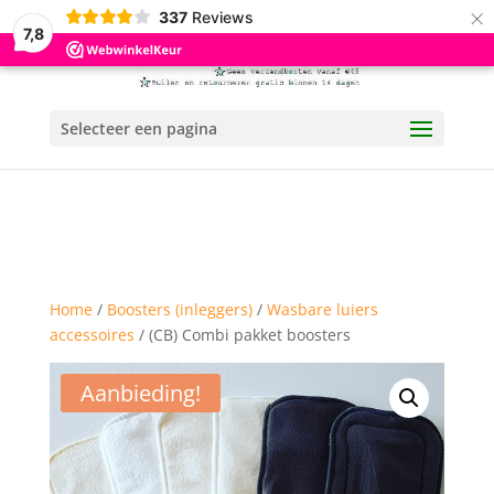
×
337
Reviews
7,8
Selecteer een pagina
Home
/
Boosters (inleggers)
/
Wasbare luiers
accessoires
/ (CB) Combi pakket boosters
Aanbieding!