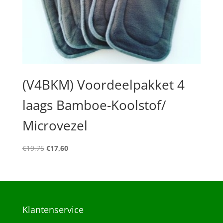
(V4BKM) Voordeelpakket 4
laags Bamboe-Koolstof/
Microvezel
Oorspronkelijke
Huidige
€
19,75
€
17,60
prijs
prijs
was:
is:
€19,75.
€17,60.
Klantenservice