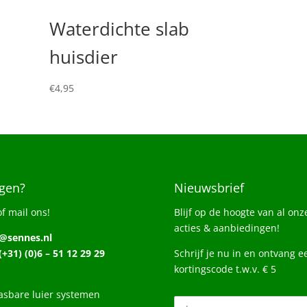
Waterdichte slab
huisdier
€
4,95
gen?
Nieuwsbrief
of mail ons!
Blijf op de hoogte van al onz
acties & aanbiedingen!
o@sennes.nl
 (+31) (0)6 – 51 12 29 29
Schrijf je nu in en ontvang e
kortingscode t.w.v. € 5
sbare luier systemen