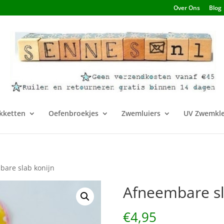
Over Ons
Blog
kketten
Oefenbroekjes
Zwemluiers
UV Zwemkle
bare slab konijn
Afneembare sl
€
4,95