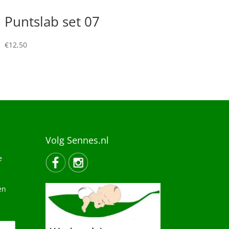
Puntslab set 07
€
12,50
Volg Sennes.nl
e
en