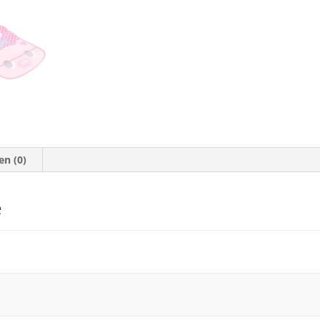
en (0)
e