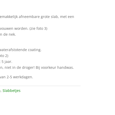
gemakkelijk afneembare grote slab, met een
evouwen worden. (zie foto 3)
in de nek.
waterafstotende coating.
to 2)
 5 jaar.
n, niet in de droger! Bij voorkeur handwas.
d van 2-5 werkdagen.
b
,
Slabbetjes