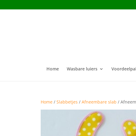
Home
Wasbare luiers
Voordeelpa
Home
/
Slabbetjes
/
Afneembare slab
/ Afneem