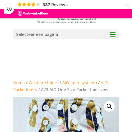
×
337
Reviews
7,8
Selecteer een pagina
Home
/
Wasbare luiers
/
AIO luier systeem
/
AIO
Pocketluiers
/ A23 AIO One Size Pocket luier veer