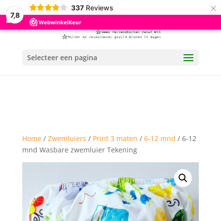
×
337
Reviews
7,8
Selecteer een pagina
Home
/
Zwemluiers
/
Print 3 maten
/
6-12 mnd
/ 6-12
mnd Wasbare zwemluier Tekening