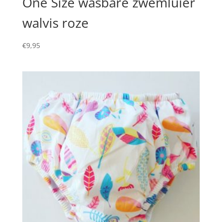
One Size wasbare zwemluier
walvis roze
€
9,95