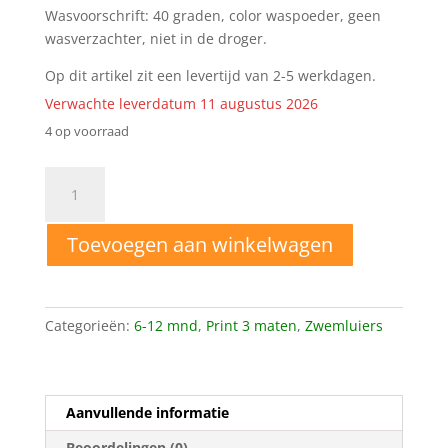
Wasvoorschrift: 40 graden, color waspoeder, geen
wasverzachter, niet in de droger.
Op dit artikel zit een levertijd van 2-5 werkdagen.
Verwachte leverdatum 11 augustus 2026
4 op voorraad
6-
12
mnd
Toevoegen aan winkelwagen
Wasbare
zwemluier
Tekening
aantal
Categorieën:
6-12 mnd
,
Print 3 maten
,
Zwemluiers
Aanvullende informatie
Beoordelingen (0)