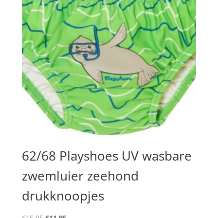
62/68 Playshoes UV wasbare
zwemluier zeehond
drukknoopjes
Oorspronkelijke
Huidige
€
15,95
€
11,95