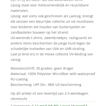
Lässig staat voor milieuvriendelijk en recyclebare
materialen.
Lässig, wat soms ook geschreven als Laessig, brengt
elk seizoen een kleurrijke collectie uit vol musthaves
voor kinderen die houden van buitenspelen en
zandkastelen bouwen op het strand.
UV-werende t-shirts, zwembroekjes, rashguards en
andere items beschermen de jonge huid tegen de
schadelijke invloeden van UVA en UVB-straling.
Laat je kind vrij in de mooie collectie UV-kleding van
Lässig.
Wasvoorschrift: 30 graden, geen droger
Materiaal: 100% Polyester Microfiber with waterproof
PU-coating
Bescherming: UPF 50+, 98% UV bescherming
Op dit artikel zit een levertijd van 2-5 werkdagen.
Uitverkocht
Categorieën:
6-12 mnd (68-80)
,
Lässig UV proof 5