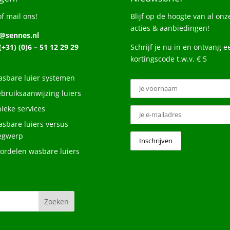
of mail ons!
Blijf op de hoogte van al onz
acties & aanbiedingen!
o@sennes.nl
 (+31) (0)6 – 51 12 29 29
Schrijf je nu in en ontvang e
kortingscode t.w.v. € 5
sbare luier systemen
bruiksaanwijzing luiers
ieke services
sbare luiers versus
egwerp
ordelen wasbare luiers