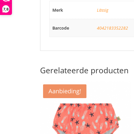
7,8
Merk
Lässig
Barcode
4042183352282
Gerelateerde producten
Aanbieding!