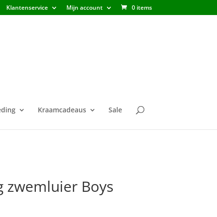
Klantenservice
Mijn account
0 items
ding
Kraamcadeaus
Sale
g zwemluier Boys