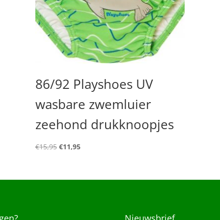
86/92 Playshoes UV
wasbare zwemluier
zeehond drukknoopjes
Oorspronkelijke
Huidige
€
15,95
€
11,95
prijs
prijs
was:
is:
€15,95.
€11,95.
gen?
Nieuwsbrief