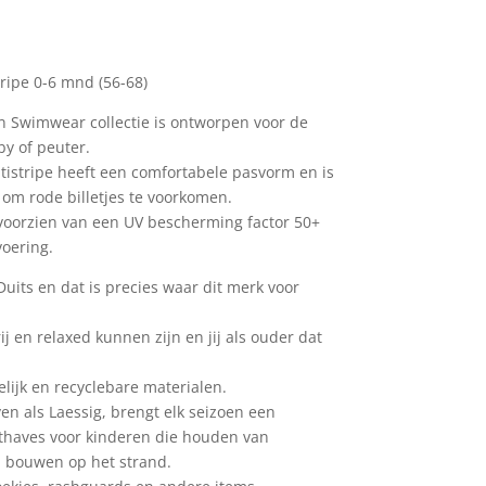
kelijke
uidige
ijs
:
ripe 0-6 mnd (56-68)
1,95.
n Swimwear collectie is ontworpen voor de
y of peuter.
tistripe heeft een comfortabele pasvorm en is
 om rode billetjes te voorkomen.
voorzien van een UV bescherming factor 50+
oering.
Duits en dat is precies waar dit merk voor
j en relaxed kunnen zijn en jij als ouder dat
elijk en recyclebare materialen.
en als Laessig, brengt elk seizoen een
usthaves voor kinderen die houden van
 bouwen op het strand.