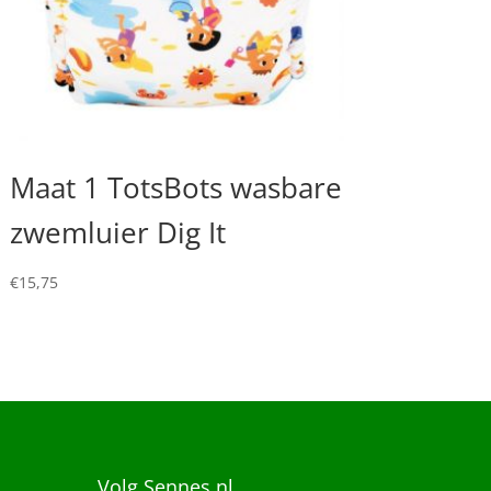
Maat 1 TotsBots wasbare
zwemluier Dig It
€
15,75
Volg Sennes.nl