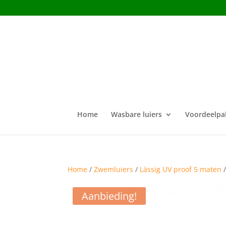
Home
Wasbare luiers
Voordeelpa
Home
/
Zwemluiers
/
Lässig UV proof 5 maten
Aanbieding!