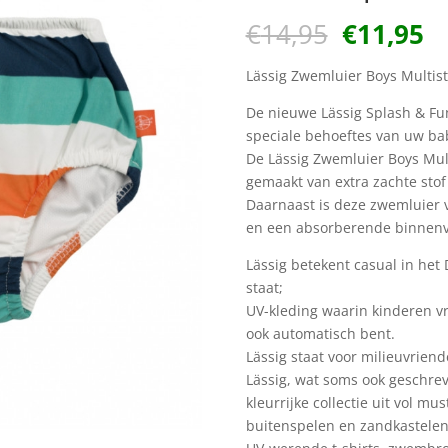
Oorspron
H
€
14,95
€
11,95
prijs
pr
was:
is
Lässig Zwemluier Boys Multist
€14,95.
€1
De nieuwe Lässig Splash & Fu
speciale behoeftes van uw bab
De Lässig Zwemluier Boys Mul
gemaakt van extra zachte stof
Daarnaast is deze zwemluier 
en een absorberende binnenv
Lässig betekent casual in het 
staat;
UV-kleding waarin kinderen vri
ook automatisch bent.
Lässig staat voor milieuvriend
Lässig, wat soms ook geschrev
kleurrijke collectie uit vol m
buitenspelen en zandkastelen