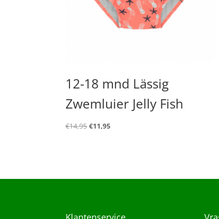
12-18 mnd Lässig
Zwemluier Jelly Fish
Oorspronkelijke
Huidige
€
14,95
€
11,95
prijs
prijs
was:
is:
€14,95.
€11,95.
Klantenservice
Vra