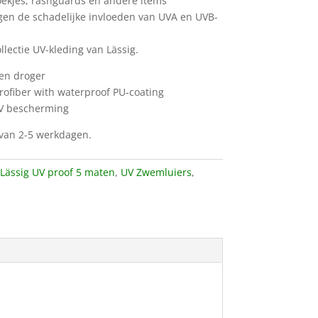
ekjes, rashguards en andere items
en de schadelijke invloeden van UVA en UVB-
ollectie UV-kleding van Lässig.
een droger
rofiber with waterproof PU-coating
V bescherming
d van 2-5 werkdagen.
Lässig UV proof 5 maten
,
UV Zwemluiers
,