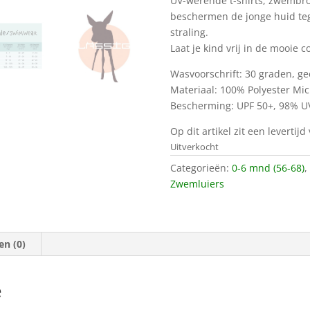
UV-werende t-shirts, zwembro
beschermen de jonge huid teg
straling.
Laat je kind vrij in de mooie c
Wasvoorschrift: 30 graden, g
Materiaal: 100% Polyester Mic
Bescherming: UPF 50+, 98% U
Op dit artikel zit een levertij
Uitverkocht
Categorieën:
0-6 mnd (56-68)
,
Zwemluiers
en (0)
e