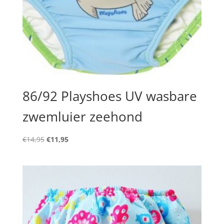
86/92 Playshoes UV wasbare
zwemluier zeehond
Oorspronkelijke
Huidige
€
14,95
€
11,95
prijs
prijs
was:
is:
€14,95.
€11,95.