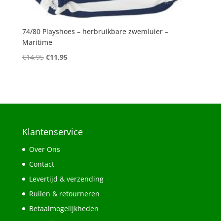
74/80 Playshoes – herbruikbare zwemluier –
Maritime
Oorspronkelijke
Huidige
€
14,95
€
11,95
prijs
prijs
was:
is:
€14,95.
€11,95.
Klantenservice
Over Ons
Contact
Levertijd & verzending
Ruilen & retourneren
Betaalmogelijkheden