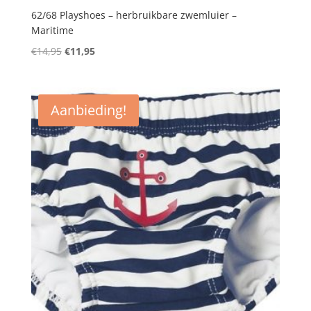
62/68 Playshoes – herbruikbare zwemluier –
Maritime
Oorspronkelijke
Huidige
€
14,95
€
11,95
prijs
prijs
was:
is:
€14,95.
€11,95.
Aanbieding!