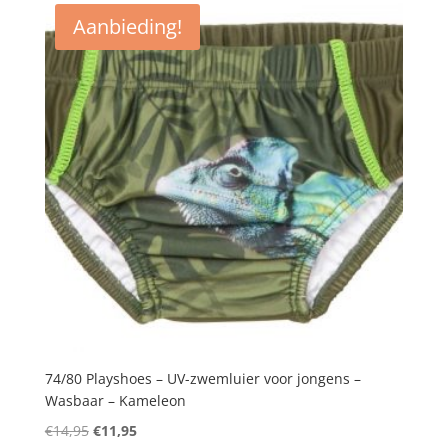
Aanbieding!
74/80 Playshoes – UV-zwemluier voor jongens –
Wasbaar – Kameleon
Oorspronkelijke
Huidige
€
14,95
€
11,95