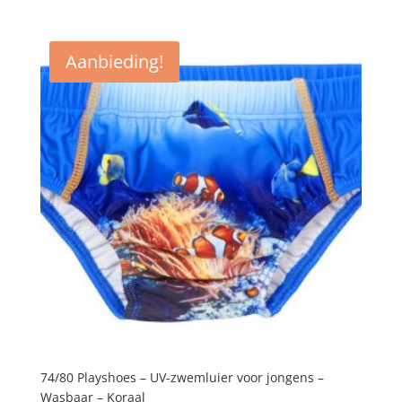
prijs
prijs
was:
is:
€14,95.
€11,95.
Aanbieding!
74/80 Playshoes – UV-zwemluier voor jongens –
Wasbaar – Koraal