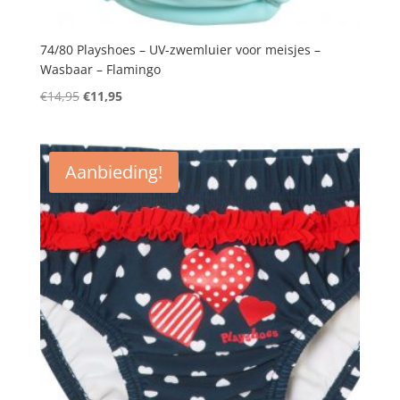
74/80 Playshoes – UV-zwemluier voor meisjes –
Wasbaar – Flamingo
Oorspronkelijke
Huidige
€
14,95
€
11,95
prijs
prijs
was:
is:
€14,95.
€11,95.
Aanbieding!