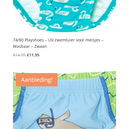
74/80 Playshoes – UV-zwemluier voor meisjes –
Wasbaar – Zwaan
Oorspronkelijke
Huidige
€
14,95
€
11,95
prijs
prijs
was:
is:
€14,95.
€11,95.
Aanbieding!