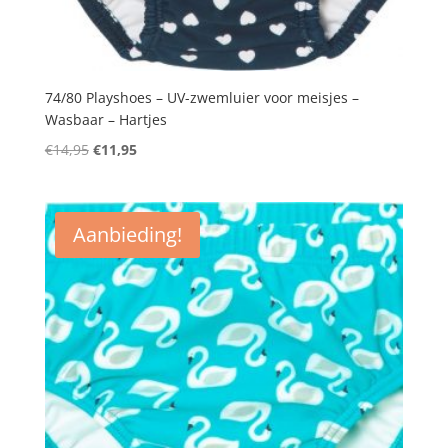
74/80 Playshoes – UV-zwemluier voor meisjes –
Wasbaar – Hartjes
Oorspronkelijke
Huidige
€
14,95
€
11,95
prijs
prijs
was:
is:
€14,95.
€11,95.
Aanbieding!