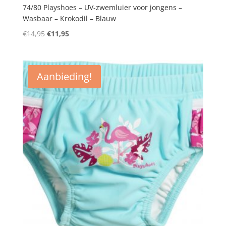
74/80 Playshoes – UV-zwemluier voor jongens –
Wasbaar – Krokodil – Blauw
Oorspronkelijke
Huidige
€
14,95
€
11,95
prijs
prijs
was:
is:
€14,95.
€11,95.
Aanbieding!