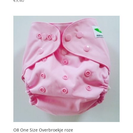
€
9,40
O8 One Size Overbroekje roze