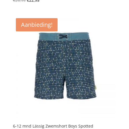
€
26,95
€
22,95
prijs
prijs
was:
is:
€26,95.
€22,95.
Aanbieding!
6-12 mnd Lässig Zwemshort Boys Spotted