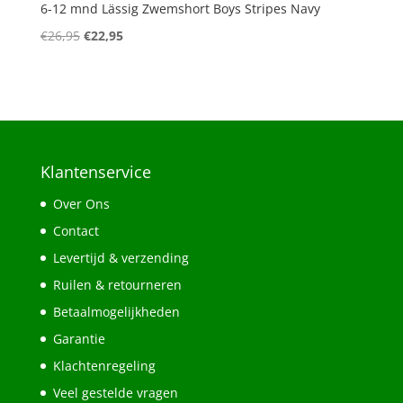
6-12 mnd Lässig Zwemshort Boys Stripes Navy
Oorspronkelijke
Huidige
€
26,95
€
22,95
prijs
prijs
was:
is:
€26,95.
€22,95.
Klantenservice
Over Ons
Contact
Levertijd & verzending
Ruilen & retourneren
Betaalmogelijkheden
Garantie
Klachtenregeling
Veel gestelde vragen