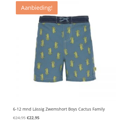
Aanbieding!
6-12 mnd Lässig Zwemshort Boys Cactus Family
Oorspronkelijke
Huidige
€
24,95
€
22,95
prijs
prijs