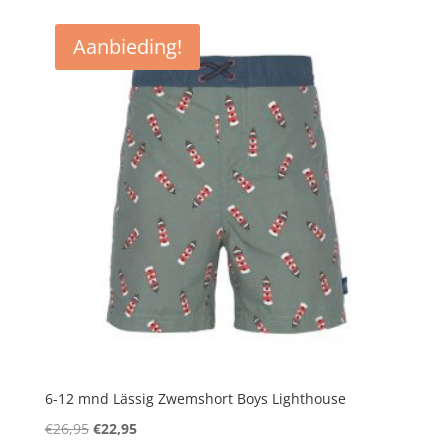
was:
is:
€24,95.
€22,95.
Aanbieding!
6-12 mnd Lässig Zwemshort Boys Lighthouse
Oorspronkelijke
Huidige
€
26,95
€
22,95