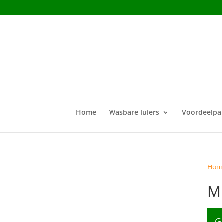
Home
Wasbare luiers
Voordeelpa
Hom
Mi
G