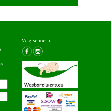
Volg Sennes.nl
e
en