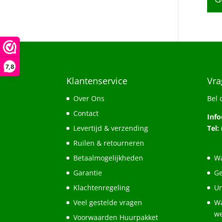
7,8
Klantenservice
Vra
Over Ons
Bel 
Contact
Inf
Levertijd & verzending
Tel:
Ruilen & retourneren
Betaalmogelijkheden
Wa
Garantie
Ge
Klachtenregeling
Un
Veel gestelde vragen
Wa
w
Voorwaarden Huurpakket