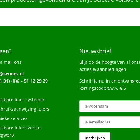
gen?
Nieuwsbrief
of mail ons!
Blijf op de hoogte van al onz
acties & aanbiedingen!
o@sennes.nl
 (+31) (0)6 – 51 12 29 29
Schrijf je nu in en ontvang e
kortingscode t.w.v. € 5
sbare luier systemen
bruiksaanwijzing luiers
ieke services
sbare luiers versus
egwerp