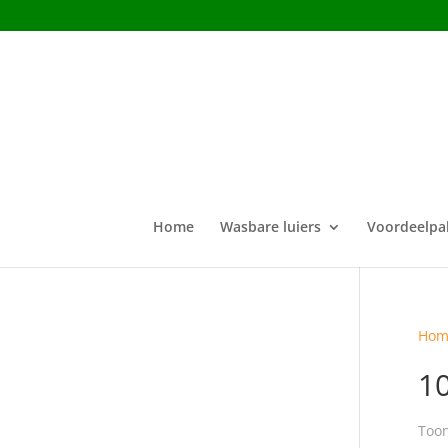
Home
Wasbare luiers
Voordeelpa
Hom
10
Toon