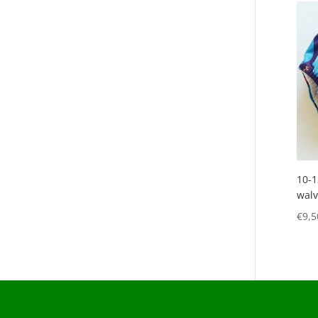
10-1
walv
€
9,5