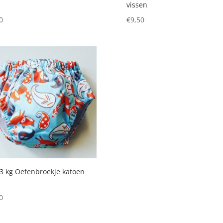
vissen
0
€
9,50
3 kg Oefenbroekje katoen
0