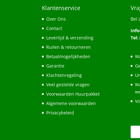
Klantenservice
Vra
Over Ons
Bel 
Contact
Inf
Levertijd & verzending
Tel:
Ruilen & retourneren
Betaalmogelijkheden
Wa
Garantie
Ge
Klachtenregeling
Un
Veel gestelde vragen
Wa
w
Voorwaarden Huurpakket
Vo
Algemene voorwaarden
Privacybeleid