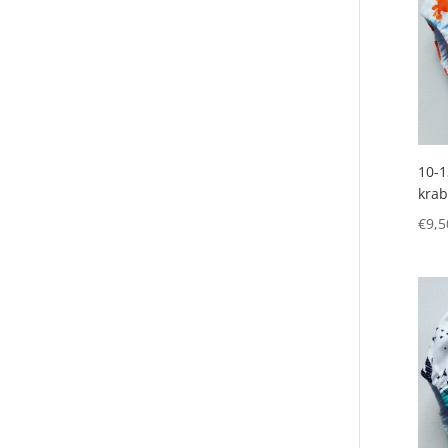
10-1
krab
€
9,5