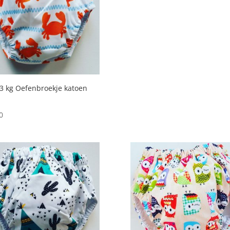
3 kg Oefenbroekje katoen
0