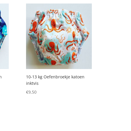
n
10-13 kg Oefenbroekje katoen
inktvis
€
9,50