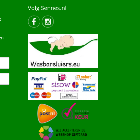
Volg Sennes.nl
e
en