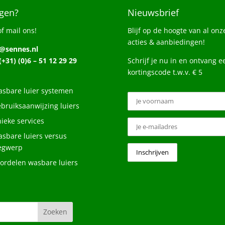
gen?
Nieuwsbrief
of mail ons!
Blijf op de hoogte van al onz
acties & aanbiedingen!
o@sennes.nl
 (+31) (0)6 – 51 12 29 29
Schrijf je nu in en ontvang e
kortingscode t.w.v. € 5
sbare luier systemen
bruiksaanwijzing luiers
ieke services
sbare luiers versus
egwerp
ordelen wasbare luiers