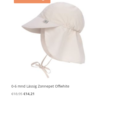
0-6 mnd Lässig Zonnepet Offwhite
Oorspronkelijke
Huidige
€
18,95
€
14,21
prijs
prijs
was:
is:
€18,95.
€14,21.