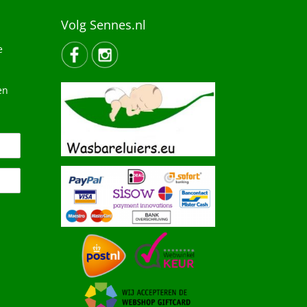
Volg Sennes.nl
e
en