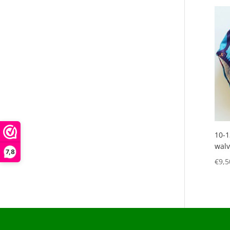
10-1
walv
7,8
€
9,5