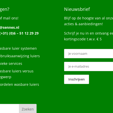
gen?
Nieuwsbrief
of mail ons!
Blijf op de hoogte van al onz
acties & aanbiedingen!
o@sennes.nl
 (+31) (0)6 – 51 12 29 29
Schrijf je nu in en ontvang e
kortingscode t.w.v. € 5
sbare luier systemen
bruiksaanwijzing luiers
ieke services
sbare luiers versus
egwerp
ordelen wasbare luiers