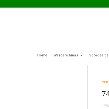
Home
Wasbare luiers
Voordeelpa
Hom
7
Enig