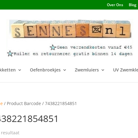
Over Ons
Blog
kketten
Oefenbroekjes
Zwemluiers
UV Zwemkle
e
/ Product Barcode / 7438221854851
438221854851
 resultaat