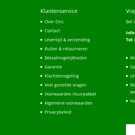
Klantenservice
Vra
Over Ons
Bel 
Contact
Inf
Levertijd & verzending
Tel:
Ruilen & retourneren
Betaalmogelijkheden
Wa
Garantie
Ge
Klachtenregeling
Un
Veel gestelde vragen
Wa
w
Voorwaarden Huurpakket
Vo
Algemene voorwaarden
Privacybeleid