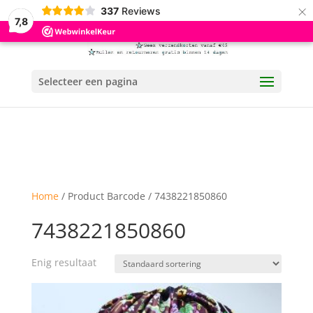
×
337
Reviews
7,8
Selecteer een pagina
Home
/ Product Barcode / 7438221850860
7438221850860
Enig resultaat