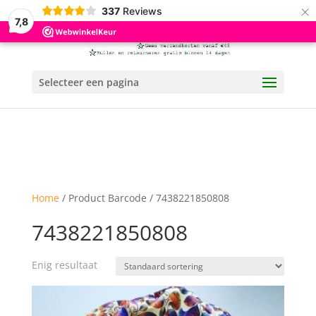
×
337
Reviews
7,8
Selecteer een pagina
Home
/ Product Barcode / 7438221850808
7438221850808
Enig resultaat