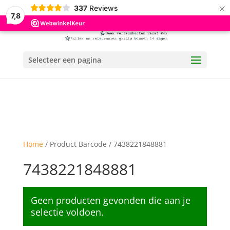
×
337
Reviews
7,8
Selecteer een pagina
Home
/ Product Barcode / 7438221848881
7438221848881
Geen producten gevonden die aan je
selectie voldoen.