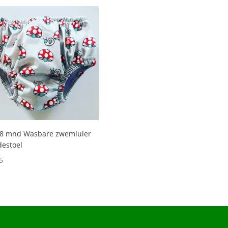
18 mnd Wasbare zwemluier
estoel
5