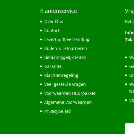
Klantenservice
Vra
Over Ons
Bel 
Contact
Inf
Levertijd & verzending
Tel:
Ruilen & retourneren
Betaalmogelijkheden
Wa
Garantie
Ge
Klachtenregeling
Un
Veel gestelde vragen
Wa
w
Voorwaarden Huurpakket
Vo
Algemene voorwaarden
Privacybeleid