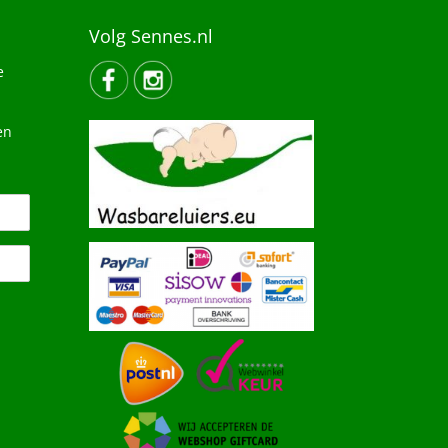
Volg Sennes.nl
e
en