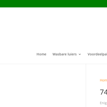
Home
Wasbare luiers
Voordeelpa
Hom
7
Enig