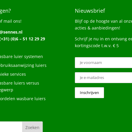
gen?
Nieuwsbrief
of mail ons!
Blijf op de hoogte van al onz
acties & aanbiedingen!
o@sennes.nl
 (+31) (0)6 – 51 12 29 29
Schrijf je nu in en ontvang e
kortingscode t.w.v. € 5
sbare luier systemen
bruiksaanwijzing luiers
ieke services
sbare luiers versus
egwerp
ordelen wasbare luiers