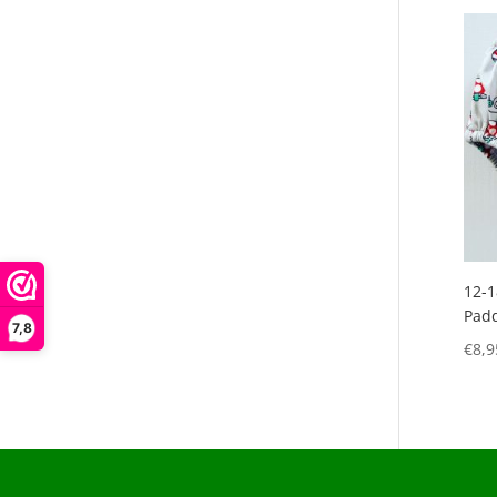
12-
Padd
7,8
€
8,9