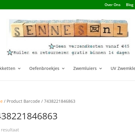
Over Ons
Blog
kketten
Oefenbroekjes
Zwemluiers
UV Zwemkle
e
/ Product Barcode / 7438221846863
438221846863
 resultaat