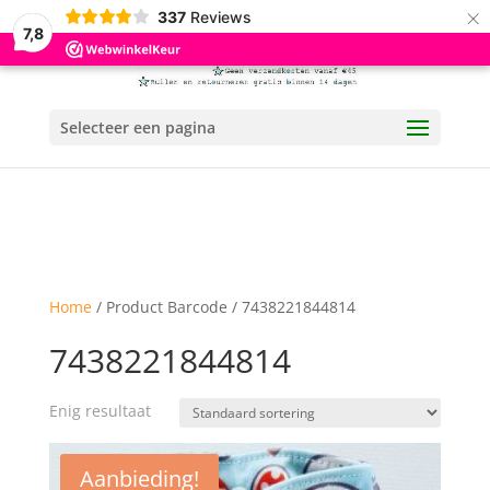
×
337
Reviews
7,8
Selecteer een pagina
Home
/ Product Barcode / 7438221844814
7438221844814
Enig resultaat
Aanbieding!