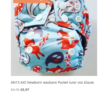
AN13 AIO Newborn wasbare Pocket luier vos blauw
Oorspronkelijke
Huidige
€
9,95
€
5,97
prijs
prijs
was:
is:
€9,95.
€5,97.