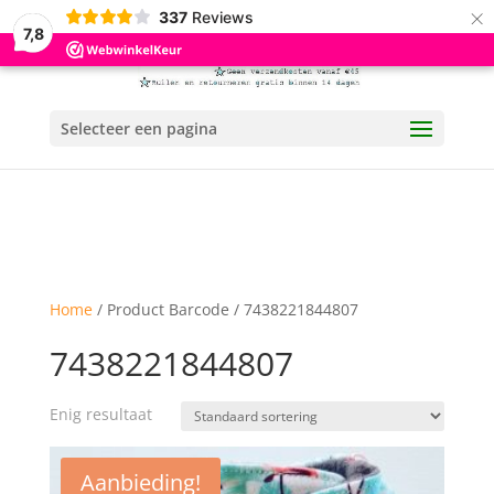
×
337
Reviews
7,8
Selecteer een pagina
Home
/ Product Barcode / 7438221844807
7438221844807
Enig resultaat
Aanbieding!