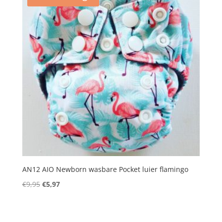
AN12 AIO Newborn wasbare Pocket luier flamingo
Oorspronkelijke
Huidige
€
9,95
€
5,97
prijs
prijs
was:
is:
€9,95.
€5,97.