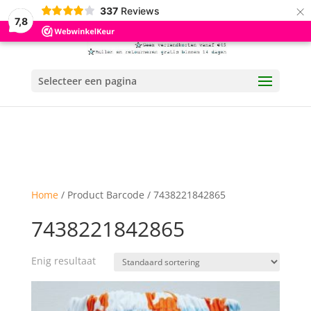
×
337
Reviews
7,8
Selecteer een pagina
Home
/ Product Barcode / 7438221842865
7438221842865
Enig resultaat